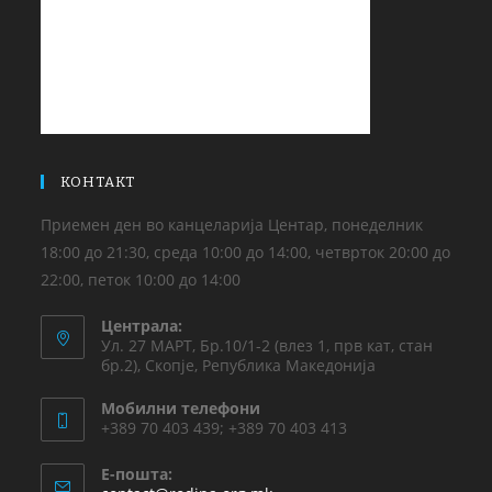
КОНТАКТ
Приемен ден во канцеларија Центар, понеделник
18:00 до 21:30, среда 10:00 до 14:00, четврток 20:00 до
22:00, петок 10:00 до 14:00
Централа:
Ул. 27 МАРТ, Бр.10/1-2 (влез 1, прв кат, стан
бр.2), Скопје, Република Македонија
Мобилни телефони
+389 70 403 439; +389 70 403 413
Е-пошта: