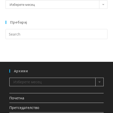
Изберете месец
Пребарај
Архиви
Изберете месец
Почетна
Претседателство