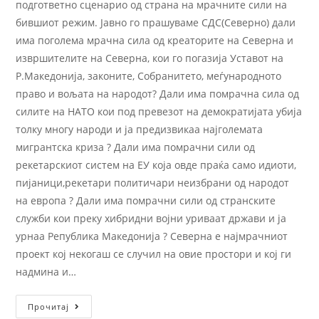
подгответно сценарио од страна на мрачните сили на
бившиот режим. Јавно го прашуваме СДС(Северно) дали
има поголема мрачна сила од креаторите на Северна и
извршителите на Северна, кои го погазија Уставот на
Р.Македонија, законите, Собранитето, меѓународното
право и вољата на народот? Дали има помрачна сила од
силите на НАТО кои под превезот на демократијата убија
толку многу народи и ја предизвикаа најголемата
мигрантска криза ? Дали има помрачни сили од
рекетарскиот систем на ЕУ која овде праќа само идиоти,
пијаници,рекетари политичари неизбрани од народот
на европа ? Дали има помрачни сили од странските
служби кои преку хибридни војни уриваат држави и ја
урнаа Република Македонија ? Северна е најмрачниот
проект кој некогаш се случил на овие простори и кој ги
надмина и…
Прочитај