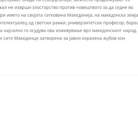
жал не изврши злосторство против човештвото за да седне во
ори името на својата татковина Македонија, на македонска земја
интелектуалец од светски рамки, универзитетски професор, боре
а најсилно го осудува ова изживување врз македонскиот народ,
и сите Македонци затворени за јавно изразена љубов кон