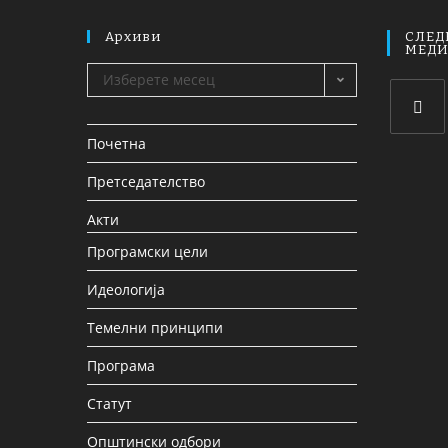
Архиви
СЛЕД
МЕД
Изберете месец
Почетна
Претседателство
Акти
Програмски цели
Идеологија
Темелни принципи
Програма
Статут
Општински одбори