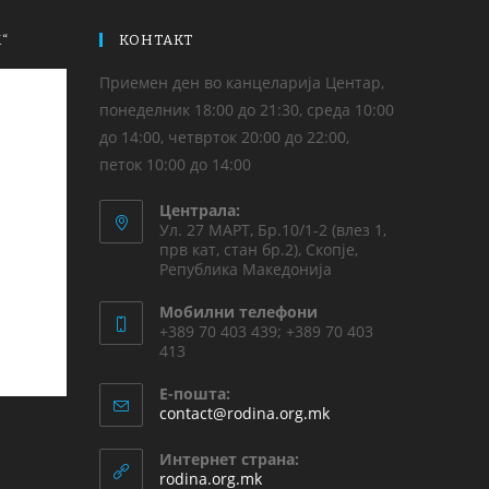
“
КОНТАКТ
Приемен ден во канцеларија Центар,
понеделник 18:00 до 21:30, среда 10:00
до 14:00, четврток 20:00 до 22:00,
петок 10:00 до 14:00
Централа:
Ул. 27 МАРТ, Бр.10/1-2 (влез 1,
прв кат, стан бр.2), Скопје,
Република Македонија
Мобилни телефони
+389 70 403 439; +389 70 403
413
Е-пошта:
contact@rodina.org.mk
Интернет страна:
rodina.org.mk