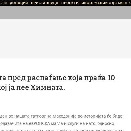
СТИ
ДОНАЦИИ
ПРИСТАПНИЦА
ПРОЕКТИ
ИНФОРМАЦИИ ОД ЈАВЕН К
а пред распаѓање која праќа 10
ој ја пее Химната.
ен во нашата татковина Македонија во историјата ќе биде
одавачите на евРОПСКА магла и слуги на нато, односно
нарекуваат влада на северџганија, засилено продолжуваат со