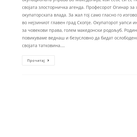
својата злосторничка агенда. Професорот Огинар за 
окупаторската влада. За жал тој само гласно го изгов
во нејзиниот главен град Скопје. Окупаторот уапси 
за човекови права, голем македонски родољуб. Родин
повикуваме веднаш и безусловно да бидат ослободен
својата татковина.…
Прочитај