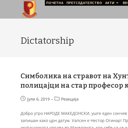
ПОЧЕТНА
ПРЕТСЕДАТЕЛСТВО
АКТИ
ВЕ
Dictatorship
Симболика на стравот на Хунт
полицајци на стар професор к
јули 6, 2019
Реакција
Добро утро НАРОДЕ МАКЕДОНСКИ, уште еден сончев д
запишан како црн датум. Уапсен е Нестор Огинар! Пр
окупационата управа во Македонија, кои себе си се 