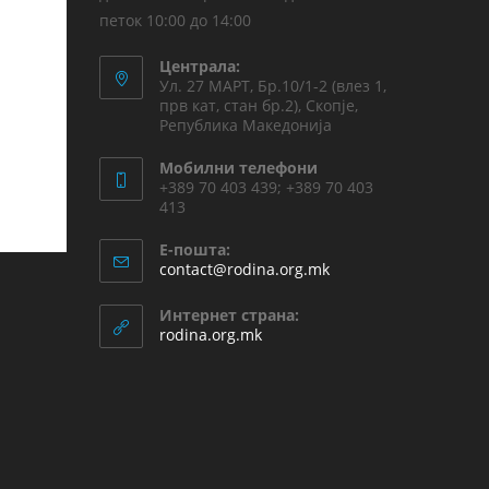
петок 10:00 до 14:00
Централа:
Ул. 27 МАРТ, Бр.10/1-2 (влез 1,
прв кат, стан бр.2), Скопје,
Република Македонија
Мобилни телефони
+389 70 403 439; +389 70 403
413
Е-пошта:
contact@rodina.org.mk
Интернет страна:
rodina.org.mk