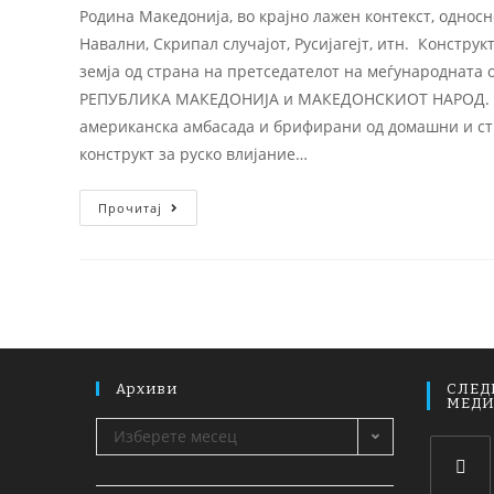
Родина Македонија, во крајно лажен контекст, односно
Навални, Скрипал случајот, Русијагејт, итн. Констру
земја од страна на претседателот на меѓународната о
РЕПУБЛИКА МАКЕДОНИЈА и МАКЕДОНСКИОТ НАРОД. F2N
американска амбасада и брифирани од домашни и стра
конструкт за руско влијание…
Прочитај
Архиви
СЛЕД
МЕД
Изберете месец