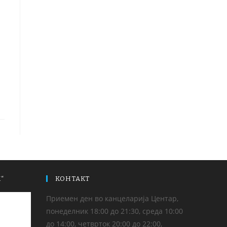
“
КОНТАКТ
Приемен ден во канцеларија Центар,
понеделник 18:00 до 21:30, среда 10:00
до 14:00, четврток 20:00 до 22:00,