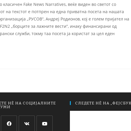
 класичен Fake News Narratives, веќе виден во светот со
ктот на текстот е потпрен на една приватна посета на нашата
рганизација „РУСОВ“, Андреј Родионов, кој е голем пријател на
2 „борците за лажните вести“, инаку финансирани од
нски служби, токму таа посета ја користат за цел еден
ЕТЕ НЀ НА СОЦИЈАЛНИТЕ
СЛЕДЕТЕ НЀ НА „ФЕЈСБУК
ИУМИ