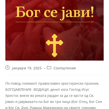
јануари 19, 2025
Соопштение
По повод големиот православен христијански празник,
БОГОЈАВЛЕНИЕ- ВОДИЦИ, денот кога Господ Исус
Христос влезе во реката Јордан за да се крсти од Св.
Јован и јавувањето на Бог во три лица (Бог Отец, Бог Син
и Бог Св. Дух), Родина Македонија на своите членови,