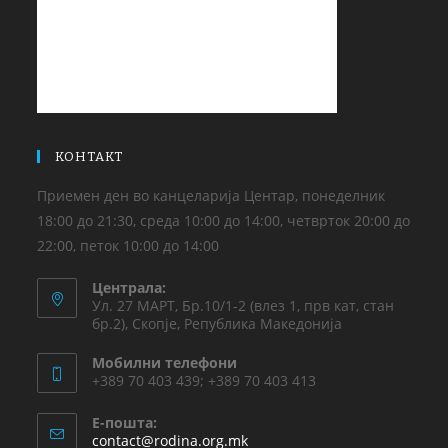
КОНТАКТ
Приемен ден во канцеларија Центар, понеделник
18:00 до 21:30, среда 10:00 до 14:00, четврток 20:00 до
22:00, петок 10:00 до 14:00
Централа:
Ул. 27 МАРТ, Бр.10/1-2 (влез 1, прв кат, стан
бр.2), Скопје, Република Македонија
Мобилни телефони
+389 70 403 439; +389 70 403 413
Е-пошта:
contact@rodina.org.mk