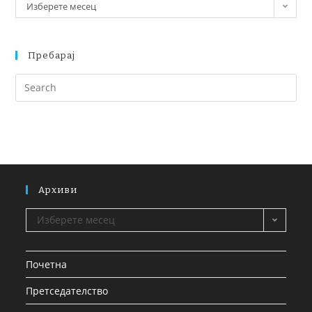
Изберете месец
Пребарај
Архиви
Изберете месец
Почетна
Претседателство