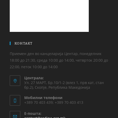
КОНТАКТ
Приемен ден во канцеларија Центар, понеделник
18:00 до 21:30, среда 10:00 до 14:00, четврток 20:00 до
22:00, петок 10:00 до 14:00
Централа:
Ул. 27 МАРТ, Бр.10/1-2 (влез 1, прв кат, стан
бр.2), Скопје, Република Македонија
Мобилни телефони
+389 70 403 439; +389 70 403 413
Е-пошта: