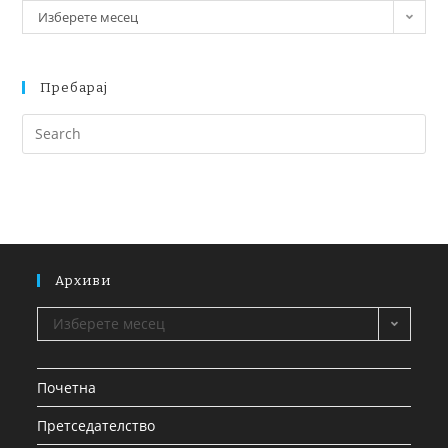
Изберете месец
Пребарај
Архиви
Изберете месец
Почетна
Претседателство