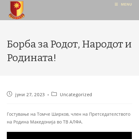
MENU
Борба за Родот, Народот и
Родината!
јуни 27, 2023
Uncategorized
Гостување на Томче Ширков, член на Претседателството
на Родина Македонија во ТВ АЛФА.