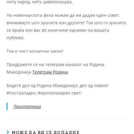
ниту народ, ниту цивилизација.
На новинарската фела можам да им дадам еден совет:
внимавајте што зрачите кон другите! Тоа што го зрачите,
се враќа кон вас во количини еднакви на вашата
публика.
Тоа е чист космички закон!
Придружете се на телеграм каналот на Родина
Македонија
Телеграм Родина
Бидете дел од Родина Македонија, дел од новиот
#постзападен, #мултиполарен свет!
Пристапница
МОЖЕ ДА ВИ СЕ ДОПАДНЕ