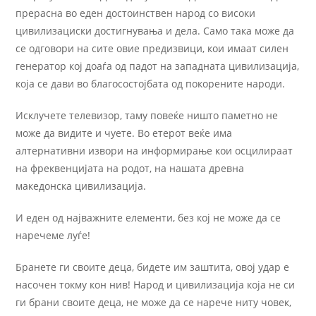
прерасна во еден достоинствен народ со високи
цивилизациски достигнувања и дела. Само така може да
се одговори на сите овие предизвици, кои имаат силен
генератор кој доаѓа од падот на западната цивилизација,
која се дави во благосостојбата од покорените народи.
Исклучете телевизор, таму повеќе ништо паметно не
може да видите и чуете. Во етерот веќе има
алтернативни извори на информирање кои осцилираат
на фреквенцијата на родот, на нашата древна
македонска цивилизација.
И еден од најважните елементи, без кој не може да се
наречеме луѓе!
Бранете ги своите деца, бидете им заштита, овој удар е
насочен токму кон нив! Народ и цивилизација која не си
ги брани своите деца, не може да се нарече ниту човек,