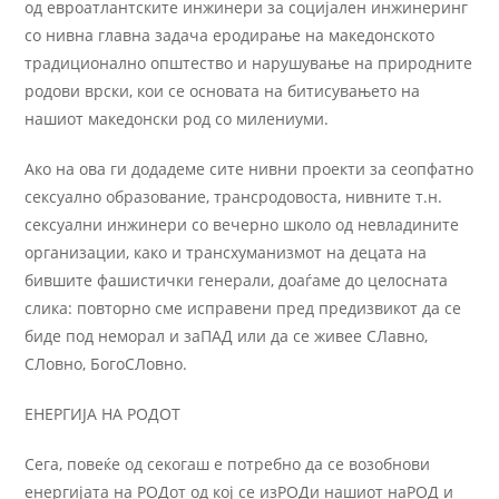
од евроатлантските инжинери за социјален инжинеринг
со нивна главна задача еродирање на македонското
традиционално општество и нарушување на природните
родови врски, кои се основата на битисувањето на
нашиот македонски род со милениуми.
Ако на ова ги додадеме сите нивни проекти за сеопфатно
сексуално образование, трансродовоста, нивните т.н.
сексуални инжинери со вечерно школо од невладините
организации, како и трансхуманизмот на децата на
бившите фашистички генерали, доаѓаме до целосната
слика: повторно сме исправени пред предизвикот да се
биде под неморал и заПАД или да се живее СЛавно,
СЛовно, БогоСЛовно.
ЕНЕРГИЈА НА РОДОТ
Сега, повеќе од секогаш е потребно да се возобнови
енергијата на РОДот од кој се изРОДи нашиот наРОД и