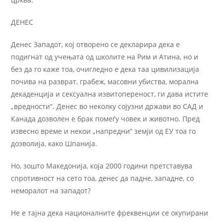
ДЕНЕС
Денес Западот, кој отворено се декларира дека е
подигнат од учењата од школите на Рим и Атина, но и
без да го каже тоа, очигледно е дека таа цивилизација
почива на разврат, грабеж, масовни убиства, морална
декаденција и сексуална извитопереност, ги дава истите
„вредности“. Денес во неколку сојузни држави во САД и
Канада дозволен е брак помеѓу човек и животно. Пред
извесно време и некои „напредни“ земји од ЕУ тоа го
дозволија, како Шпанија.
Но, зошто Македонија, која 2000 години претставува
спротивност на сето тоа, денес да падне, западне, со
неморалот на западот?
Не е тајна дека националните фреквенции се окупирани