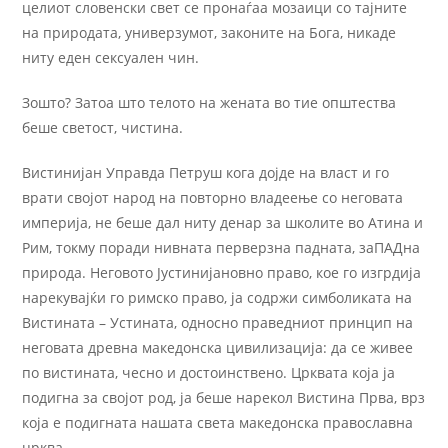
целиот словенски свет се пронаѓаа мозаици со тајните
на природата, универзумот, законите на Бога, никаде
ниту еден сексуален чин.
Зошто? Затоа што телото на жената во тие општества
беше светост, чистина.
Вистинијан Управда Петруш кога дојде на власт и го
врати својот народ на повторно владеење со неговата
империја, не беше дал ниту денар за школите во Атина и
Рим, токму поради нивната перверзна падната, заПАДна
природа. Неговото Јустинијановно право, кое го изгрдија
нарекувајќи го римско право, ја содржи симболиката на
Вистината – Устината, односно праведниот принцип на
неговата древна македонска цивилизација: да се живее
по вистината, чесно и достоинствено. Црквата која ја
подигна за својот род, ја беше нарекол Вистина Прва, врз
која е подигната нашата света македонска православна
црква.