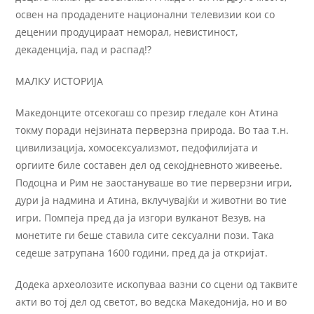
освен на продадените национални телевизии кои со
децении продуцираат неморал, невистиност,
декаденција, пад и распад!?
МАЛКУ ИСТОРИЈА
Македонците отсекогаш со презир гледале кон Атина
токму поради нејзината перверзна природа. Во таа т.н.
цивилизација, хомосексуализмот, педофилијата и
оргиите биле составен дел од секојдневното живеење.
Подоцна и Рим не заостануваше во тие перверзни игри,
дури ја надмина и Атина, вклучувајќи и животни во тие
игри. Помпеја пред да ја изгори вулканот Везув, на
монетите ги беше ставила сите сексуални пози. Tака
седеше затрупана 1600 години, пред да ја откријат.
Додека археолозите ископуваа вазни со сцени од таквите
акти во тој дел од светот, во ведска Македонија, но и во