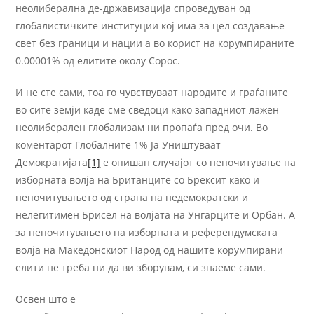
неолиберална де-државизација спроведуван од
глобалистичките институции кој има за цел создавање
свет без граници и нации а во корист на корумпираните
0.00001% од елитите околу Сорос.
И не сте сами, тоа го чувствуваат народите и граѓаните
во сите земји каде сме сведоци како западниот лажен
неолиберален глобализам ни пропаѓа пред очи. Во
коментарот Глобалните 1% Ја Уништуваат
Демократијата
[1]
е опишан случајот со непочитување на
изборната волја на Британците со Брексит како и
непочитувањето од страна на недемократски и
нелегитимен Брисел на волјата на Унгарците и Орбан. А
за непочитувањето на изборната и референдумската
волја на Македонскиот Народ од нашите корумпирани
елити не треба ни да ви зборувам, си знаеме сами.
Освен што е