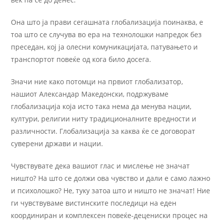
Она што ја прави сегашната глобализација поинаква, е
тоа што се случува во ера на технолошки напредок без
преседан, кој ја олесни комуникацијата, патувањето и
транспортот повеќе од кога било досега.
Значи ние како потомци на првиот глобализатор,
нашиот Александар Македонски, подржуваме
глобализација која исто така нема да менува нации,
култури, религии ниту традиционалните вредности и
различности. Глобализација за каква ќе се договорат
суверени држави и нации.
Чувствувате дека вашиот глас и мислење не значат
ништо? На што се должи ова чувство и дали е само лажно
и психолошко? Не, туку затоа што и ништо не значат! Ние
ги чувствуваме вистинските последици на еден
координиран и комплексен повеќе-децениски процес на