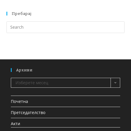
Пребарај
Архиви
Изберете месец
Почетна
Претседателство
Акти