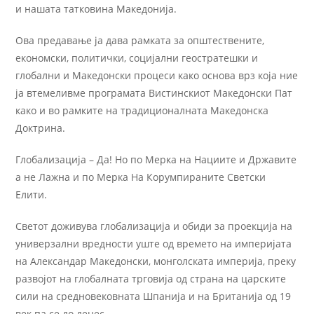
и нашата татковина Македонија.
Ова предавање ја дава рамката за општествените,
економски, политички, социјални геостратешки и
глобални и Македонски процеси како основа врз која ние
ја втемеливме програмата Вистинскиот Македонски Пат
како и во рамките на традиционалната Македонска
Доктрина.
Глобализација – Да! Но по Мерка на Нациите и Државите
а не Лажна и по Мерка На Корумпираните Светски
Елити.
Светот доживува глобализација и обиди за проекција на
универзални вредности уште од времето на империјата
на Александар Македонски, монголската империја, преку
развојот на глобалната трговија од страна на царските
сили на средновековната Шпанија и на Британија од 19
век па се до денес.