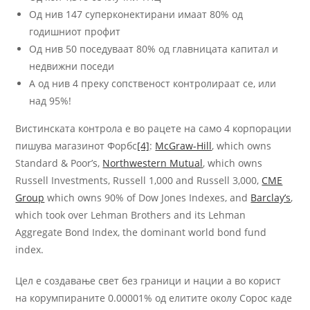
Од нив 147 суперконектирани имаат 80% од
годишниот профит
Од нив 50 поседуваат 80% од главницата капитал и
недвижни поседи
А од нив 4 преку сопственост контролираат се, или
над 95%!
Вистинската контрола е во рацете на само 4 корпорации
пишува магазинот Форбс
[4]
:
McGraw-Hill
, which owns
Standard & Poor’s,
Northwestern Mutual
, which owns
Russell Investments, Russell 1,000 and Russell 3,000,
CME
Group
which owns 90% of Dow Jones Indexes, and
Barclay’s
,
which took over Lehman Brothers and its Lehman
Aggregate Bond Index, the dominant world bond fund
index.
Цел е создавање свет без граници и нации а во корист
на корумпираните 0.00001% од елитите околу Сорос каде