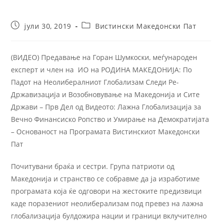
јули 30, 2019
Вистински Македонски Пат
(ВИДЕО) Предавање на Горан Шумкоски, меѓународен
експерт и член на ИО на РОДИНА МАКЕДОНИЈА: По
Падот на Неолибералниот Глобализам Следи Ре-
Државизација и Возобновување на Македонија и Сите
Држави – Прв Дел од Видеото: Лажна Глобализација за
Вечно Финансиско Ропство и Умирање на Демократијата
– Основаност на Програмата Вистинскиот Македонски
Пат
Почитувани браќа и сестри. Група патриоти од
Македонија и странство се собравме да ја изработиме
програмата која ќе одговори на жестоките предизвици
каде поразениот неолиберализам под превез на лажна
глобализација булдожира нации и граници вклучително