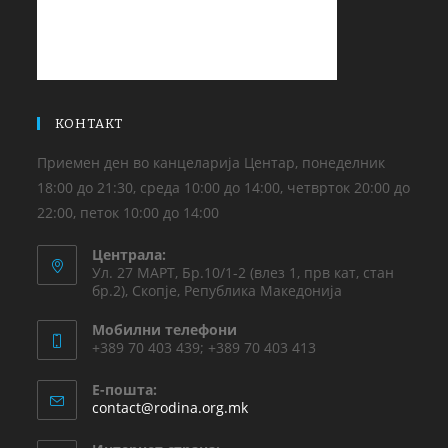
КОНТАКТ
Приемен ден во канцеларија Центар, понеделник
18:00 до 21:30, среда 10:00 до 14:00, четврток 20:00 до
22:00, петок 10:00 до 14:00
Централа:
Ул. 27 МАРТ, Бр.10/1-2 (влез 1, прв кат, стан
бр.2), Скопје, Република Македонија
Мобилни телефони
+389 70 403 439; +389 70 403 413
Е-пошта:
contact@rodina.org.mk