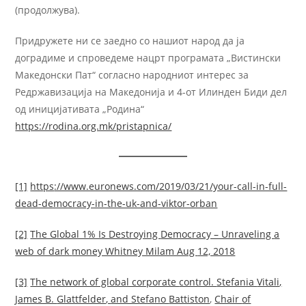
(продолжува).
Придружете ни се заедно со нашиот народ да ја
доградиме и спроведеме нацрт програмата „Вистински
Македонски Пат“ согласно народниот интерес за
Редржавизација на Македонија и 4-от Илинден Биди дел
од иницијативата „Родина“
https://rodina.org.mk/pristapnica/
[1]
https
://www.euronews.com/2019/03/21/your-call-in-full-
dead-democracy-in-the-uk-and-viktor-orban
[2]
The Global 1% Is Destroying
Democracy – Unraveling
a
web of dark
money Whitney Milam Aug
12, 2018
[3]
The
network of global corporate
control.
Stefania
Vitali
,
James B.
Glattfelder
,
and Stefano
Battiston
,
Chair
of