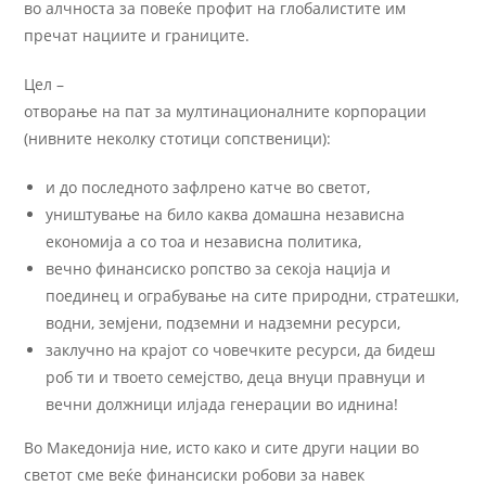
во алчноста за повеќе профит на глобалистите им
пречат нациите и границите.
Цел –
отворање на пат за мултинационалните корпорации
(нивните неколку стотици сопственици):
и до последното зафлрено катче во светот,
уништување на било каква домашна независна
економија а со тоа и независна политика,
вечно финансиско ропство за секоја нација и
поединец и ограбување на сите природни, стратешки,
водни, земјени, подземни и надземни ресурси,
заклучно на крајот со човечките ресурси, да бидеш
роб ти и твоето семејство, деца внуци правнуци и
вечни должници илјада генерации во иднина!
Во Македонија ние, исто како и сите други нации во
светот сме веќе финансиски робови за навек