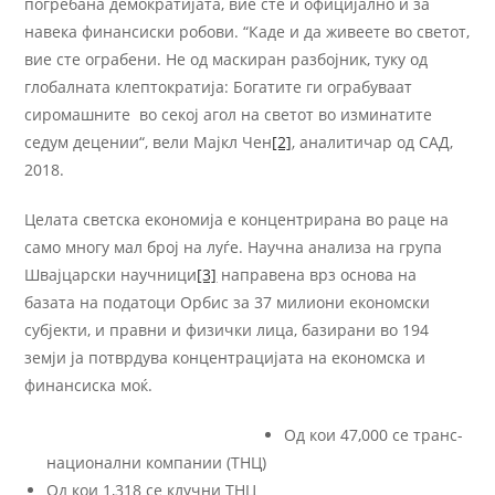
погребана демократијата, вие сте и официјално и за
навека финансиски робови. “Каде и да живеете во светот,
вие сте ограбени. Не од маскиран разбојник, туку од
глобалната клептократија: Богатите ги ограбуваат
сиромашните во секој агол на светот во изминатите
седум децении“, вели Мајкл Чен
[2]
, аналитичар од САД,
2018.
Целата светска економија е концентрирана во раце на
само многу мал број на луѓе. Научна анализа на група
Швајцарски научници
[3]
направена врз основа на
базата на податоци Орбис за 37 милиони економски
субјекти, и правни и физички лица, базирани во 194
земји ја потврдува концентрацијата на економска и
финансиска моќ.
Од кои 47,000 се транс-
национални компании (ТНЦ)
Од кои 1,318 се клучни ТНЦ