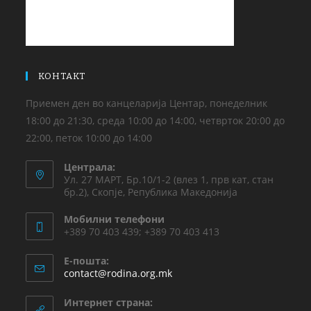
КОНТАКТ
Приемен ден во канцеларија Центар, понеделник
18:00 до 21:30, среда 10:00 до 14:00, четврток 20:00 до
22:00, петок 10:00 до 14:00
Централа:
Ул. 27 МАРТ, Бр.10/1-2 (влез 1, прв кат, стан
бр.2), Скопје, Република Македонија
Мобилни телефони
+389 70 403 439; +389 70 403 413
Е-пошта:
contact@rodina.org.mk
Интернет страна: