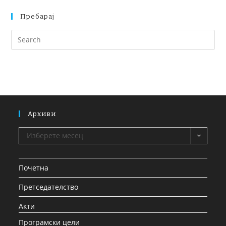
Пребарај
Архиви
Изберете месец
Почетна
Претседателство
Акти
Програмски цели