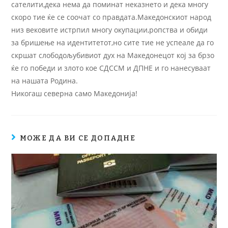
сателити,дека нема да поминат неказнето и дека многу
скоро тие ќе се соочат со правдата.Македонскиот народ
низ вековите истрпил многу окупации,ропства и обиди
за бришење на идентитетот,но сите тие не успеале да го
скршат слободољубивиот дух на Македонецот кој за брзо
ќе го победи и злото кое СДССМ и ДПНЕ и го нанесуваат
на нашата Родина.
Никогаш северна само Македонија!
МОЖЕ ДА ВИ СЕ ДОПАДНЕ