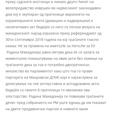
преку судските инстанци и никако друго.Чинот на
велепредавство извршен во највисокиот законодавен
дом кој е окупиран од пратеници марионети на
корумпираните елити (домашни и надворешни) е
нелигитимен акт бидејќи со него се погази волјата на
македонскиот народ изразена преку референдумот од
30ти Септември 2018 година на кој граѓаните гласно
кажаа: Не за промена на името,Не за Нато,Не за ЕУ
.Родина Македонија јавно ветува дека ќе се залага за
моментално поништување на овие акти без лажење на
граѓаните дека за тоа е потребно двотретинско
мнозиство во парламентот како што тоа го прави
партијата на Мицковски ДПНЕ која е најзаслужна за
донесување на тие антиуставни и антидржавни акти,
бидејќи со своите 8 пратеници го овозможи ова
злосторство. Родина Македонија ги повикува граѓаните
денес пред собранието на РМ уште еднаш да им покажат
на двете предавнички партии и нивните мали