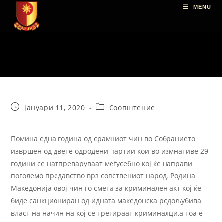
MENU
јануари 11, 2020
Соопштение
Помина една година од срамниот чин во Собранието
извршен од двете одродени партии кои во измнативе 29
години се натпреваруваат меѓусебно кој ќе направи
поголемо предавство врз сопствениот народ. Родина
Македонија овој чин го смета за криминален акт кој ќе
биде санкциониран од идната македонска родољубива
власт на начин на кој се третираат криминалци,а тоа е