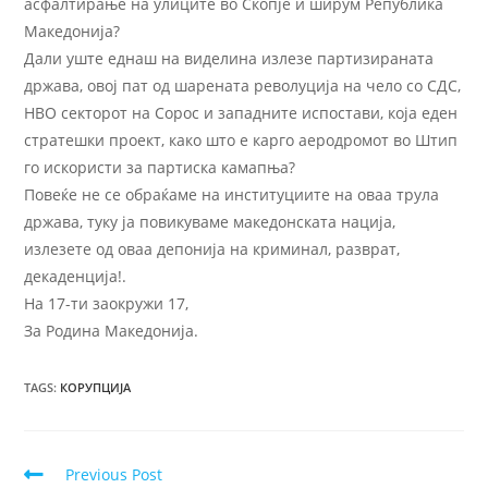
асфалтирање на улиците во Скопје и ширум Република
Македонија?
Дали уште еднаш на виделина излезе партизираната
држава, овој пат од шарената револуција на чело со СДС,
НВО секторот на Сорос и западните испостави, која еден
стратешки проект, како што е карго аеродромот во Штип
го искористи за партиска камапња?
Повеќе не се обраќаме на институциите на оваа трула
држава, туку ја повикуваме македонската нација,
излезете од оваа депонија на криминал, разврат,
декаденција!.
На 17-ти заокружи 17,
За Родина Македонија.
TAGS
:
КОРУПЦИЈА
Previous Post