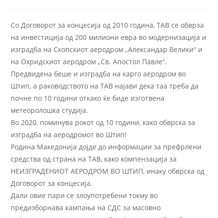
Со Договорот за концесија од 2010 година, ТАВ се обврза
на инвестиција од 200 милиони евра во модернизација и
изградба на Скопскиот аеродром „Александар Велики“ и
на Охридскиот аеродром „Св. Апостол Павле“.
Предвидена беше и изградба на карго аеродром во
Штип, а раководството на ТАВ најави дека таа треба да
почне по 10 години откако ќе биде изготвена
метеоролошка студија.
Во 2020, поминува рокот од 10 години, како обврска за
изградба на аеродромот во Штип!
Родина Македонија дојде до информации за префрлени
средства од страна на ТАВ, како компензација за
НЕИЗГРАДЕНИОТ АЕРОДРОМ ВО ШТИП, инаку обврска од
Договорот за концесија.
Дали овие пари се злоупотребени токму во
предизборнава кампања на СДС за масовно