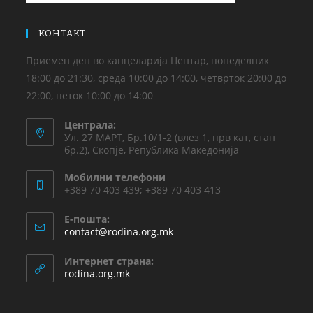
КОНТАКТ
Приемен ден во канцеларија Центар, понеделник
18:00 до 21:30, среда 10:00 до 14:00, четврток 20:00 до
22:00, петок 10:00 до 14:00
Централа:
Ул. 27 МАРТ, Бр.10/1-2 (влез 1, прв кат, стан
бр.2), Скопје, Република Македонија
Мобилни телефони
+389 70 403 439; +389 70 403 413
Е-пошта:
contact@rodina.org.mk
Интернет страна:
rodina.org.mk