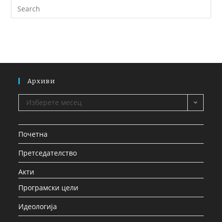
Архиви
Изберете месец
Почетна
Претседателство
Акти
Програмски цели
Идеологија