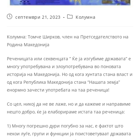
септември 21, 2023
Колумна
Колумна: Томче Ширков, член на Претседателството на
Родина Македонија
Реченицата или секвенцата ” Ќе ја изгубиме државата” е
многу употребувана и злоупотребувана во поновата
историја на Македонија. Но од кога хунтата стана власт и
од кога Република Македонија стана “Нашата земја”
енормно зачести употребата на таа реченица!
Со цел, никој да не ве лаже, но и да кажеме и направиме
нешто добро, ќе ја елаборираме истата таа реченица:
1) Многу погрешно дури погубно за нас, е фактот што
некои луѓе, групи и функции ја поистоветуваат државата