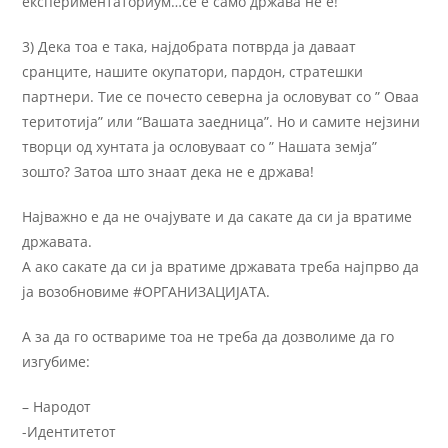
експериментаториум…се е само држава не е!
3) Дека тоа е така, најдобрата потврда ја даваат
сранците, нашите окупатори, пардон, стратешки
партнери. Тие се почесто северна ја ословуват со ” Оваа
теритотија” или “Вашата заедница”. Но и самите нејзини
творци од хунтата ја ословуваат со ” Нашата земја”
зошто? Затоа што знаат дека не е држава!
Најважно е да не очајувате и да сакате да си ја вратиме
државата.
А ако сакате да си ја вратиме државата треба најпрво да
ја возобновиме #ОРГАНИЗАЦИЈАТА.
А за да го оствариме тоа не треба да дозволиме да го
изгубиме:
– Народот
-Идентитетот