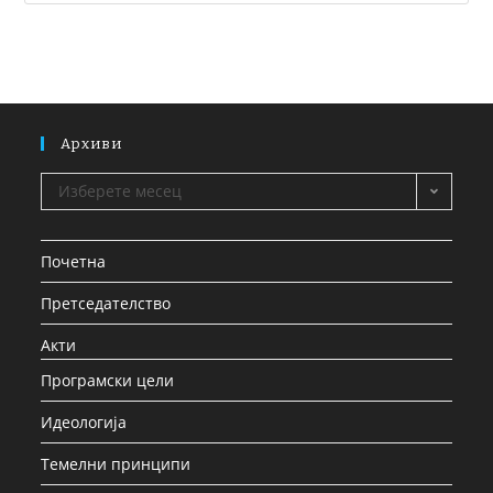
Архиви
Изберете месец
Почетна
Претседателство
Акти
Програмски цели
Идеологија
Темелни принципи