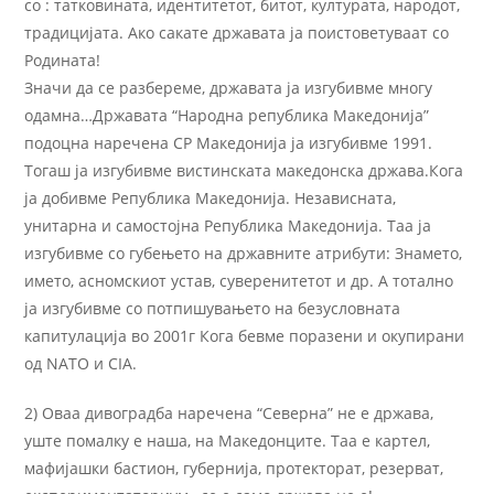
со : татковината, идентитетот, битот, културата, народот,
традицијата. Ако сакате државата ја поистоветуваат со
Родината!
Значи да се разбереме, државата ја изгубивме многу
одамна…Државата “Народна република Македонија”
подоцна наречена СР Македонија ја изгубивме 1991.
Тогаш ја изгубивме вистинската македонска држава.Кога
ја добивме Република Македонија. Независната,
унитарна и самостојна Република Македонија. Таа ја
изгубивме со губењето на државните атрибути: Знамето,
името, асномскиот устав, суверенитетот и др. А тотално
ја изгубивме со потпишувањето на безусловната
капитулација во 2001г Кога бевме поразени и окупирани
од NATO и CIA.
2) Оваа дивоградба наречена “Северна” не е држава,
уште помалку е наша, на Македонците. Таа е картел,
мафијашки бастион, губернија, протекторат, резерват,