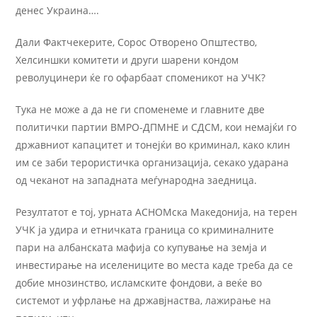
денес Украина….
Дали Фактчекерите, Сорос Отворено Општество,
Хелсиншки комитети и други шарени кондом
револуцинери ќе го офарбаат споменикот на УЧК?
Тука не може а да не ги споменеме и главните две
политички партии ВМРО-ДПМНЕ и СДСМ, кои немајќи го
државниот капацитет и тонејќи во криминал, како клин
им се заби терористичка организација, секако ударана
од чеканот на западната меѓународна заедница.
Резултатот е тој, урната АСНОМска Македонија, на терен
УЧК ја удира и етничката граница со криминалните
пари на албанската мафија со купување на земја и
инвестирање на иселениците во места каде треба да се
добие мнозинство, исламските фондови, а веќе во
системот и уфрлање на државјнаства, лажирање на