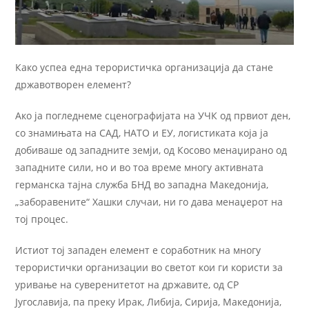
Како успеа една терористичка организација да стане
државотворен елемент?
Ако ја погледнеме сценографијата на УЧК од првиот ден,
со знамињата на САД, НАТО и ЕУ, логистиката која ја
добиваше од западните земји, од Косово менаџирано од
западните сили, но и во тоа време многу активната
германска тајна служба БНД во западна Македонија,
„заборавените“ Хашки случаи, ни го дава менаџерот на
тој процес.
Истиот тој западен елемент е соработник на многу
терористички организации во светот кои ги користи за
уривање на суверенитетот на државите, од СР
Југославија, па преку Ирак, Либија, Сирија, Македонија,