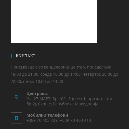
КОНТАКТ
Приемен ден во канцеларија Центар, понеделник
18:00 до 21:30, среда 10:00 до 14:00, четврток 20:00 до
22:00, петок 10:00 до 14:00
Централа:
Ул. 27 МАРТ, Бр.10/1-2 (влез 1, прв кат, стан
бр.2), Скопје, Република Македонија
Мобилни телефони
+389 70 403 439; +389 70 403 413