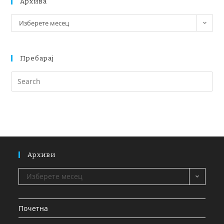
Архива
Изберете месец
Пребарај
Архиви
Изберете месец
Почетна