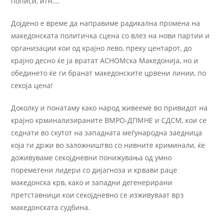
пописи, итн….
Дојдено е време да направиме радикална промена на
македонската политичка сцена со влез на нови партии и
организации кои од крајно лево, преку центарот, до
крајно десно ќе ја вратат АСНОМска Македонија, но и
обединето ќе ги бранат македонските црвени линии, по
секоја цена!
Доколку и понатаму како народ живееме во привидот на
крајно крминализираните ВМРО-ДПМНЕ и СДСМ, кои се
седнати во скутот на западната меѓународна заедница
која ги држи во заложништво со нивните криминали, ќе
доживуваме секојдневни понижувања од умно
пореметени лидери со дијагноза и крвави раце
македонска крв, како и западни дегенерирани
претставници кои секојдневно се изживуваат врз
македонската судбина.