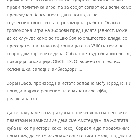
прави политичка игра, па за својот сопартиец вели, само
преведувал. А всушност дава потврда во
соучесништвото во таа грозоморна работа. Оваква
грозоморна игра на зборови пред целата јавност, може
да се случува само во тешко болно општество, влада, со
преседател на влада кој крвниците на УЧК ги носи во
својот дом кај своите деца, Собрание, суд, обвинителство,
позиција, опозиција, ОБСЕ, ЕУ, Отворено општество,
хелсиншки, западни амбасадори….
Зоран Заев, производ на истата западна меѓународна, ни
понуди и друго решение на оваквата состојба,
релаксирачко.
Да се надуваме со марихуана произведена на неговите
плантажи и замислиме дека сме Амстердам, па Жолтата
куќа ни се пристори како некој бордел и да продолжиме
понатаму, да си го ископаме сопстениот пекол, надувани