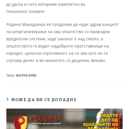
до даска и сите изгориме комплетно во
пеколниот пламен!
Родина Македонија ќе продолжи да нуди здрав концепт
на реорганизирање на ова општество со природни
вредносни системи, каде законот е над секого, а
општеството го водат најдобрите претставници на
народот, целосна спротивност на се ова што ни се
случува денес и во минатото, со децении, векови.
TAGS
:
ЖОЛТА КУЌА
МОЖЕ ДА ВИ СЕ ДОПАДНЕ