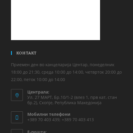
КОНТАКТ
Приемен ден во канцеларија Центар, понеделник
18:00 до 21:30, среда 10:00 до 14:00, четврток 20:00 до
22:00, петок 10:00 до 14:00
Централа:
Ул. 27 МАРТ, Бр.10/1-2 (влез 1, прв кат, стан
бр.2), Скопје, Република Македонија
Мобилни телефони
+389 70 403 439; +389 70 403 413
Е-пошта: