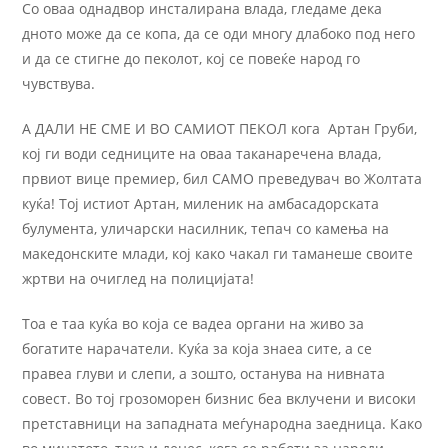
Со оваа однадвор инсталирана влада, гледаме дека
дното може да се копа, да се оди многу длабоко под него
и да се стигне до пеколот, кој се повеќе народ го
чувствува.
А ДАЛИ НЕ СМЕ И ВО САМИОТ ПЕКОЛ кога Артан Груби,
кој ги води седниците на оваа таканаречена влада,
првиот вице премиер, бил САМО преведувач во Жолтата
куќа! Тој истиот Артан, миленик на амбасадорската
булумента, уличарски насилник, тепач со камења на
македонските млади, кој како чакал ги таманеше своите
жртви на очиглед на полицијата!
Тоа е таа куќа во која се вадеа органи на живо за
богатите нарачатели. Куќа за која знаеа сите, а се
правеа глуви и слепи, а зошто, останува на нивната
совест. Во тој грозоморен бизнис беа вклучени и високи
претставници на западната меѓународна заедница. Како