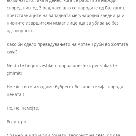
во минатото, така и денес, кога се работи за народи,
според нив, од 3 ред, како што се народите од Балканот,
претставниците на западната меѓународна заедница и
нивните извршители имаат лиценца за убивање без
одговорност.
Како би одело преведувањето на Артан Груби во жолтата
куќа?
Ne do të heqim veshkën tuaj pa anestezi, për shkak të
çmimit!
Ние ќе ти го извадиме бубрегот без анестезија, поради
цената !
Не, не, немојте.
Po, po, po…
Срамно е што и Али Ахмети, терорист на ОНА, од ова