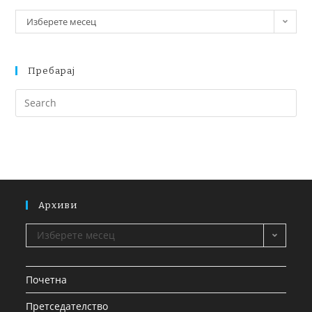
Изберете месец
Пребарај
Архиви
Изберете месец
Почетна
Претседателство