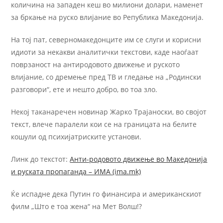
количина на западен кеш во милиони долари, наменет
за бркање на руско влијание во Република Македонија.
На тој пат, северномакедонците им се слуги и корисни
идиоти за некакви аналитички текстови, каде наоѓаат
поврзаност на антиродовото движење и руското
влијание, со дремење пред ТВ и гледање на „Родински
разговори“, ете и нешто добро, во тоа зло.
Некој таканаречен новинар Жарко Трајаноски, во својот
текст, влече паралели кои се на границата на белите
кошули од психијатриските установи.
Линк до текстот:
Анти-родовото движење во Македонија
и руската пропаганда – ИМА (ima.mk)
Ќе испадне дека Путин го финансира и американскиот
филм „Што е тоа жена“ на Мет Волш!?