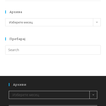
Архива
Изберете месец
Пребарај
Архиви
Изберете месец