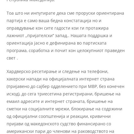
Тоа што ни инпутирате дека сме проруски ориентирана
партија е само ваша бедна констатација но и
оправдување кон сите гадости кои ги протажира
лажниот „пријателски‘‘ запад.. Нашата поддршка и
ориентација јасно е дефинирана во партиската
програма, соработка и почит кон целокупниот праведен
свет .
Хардверско ресетирање и следење на телефони,
хакерски напади на официјалната интернет страна
(пријавено до сајбер одделението при МВР, без конечен
исход), до сега триесетина регистрирани, бришење на
емаил адресите и интернет страната, бришење на
сметки на социјалните мрежи, блокирање на содржини
од официјални соопштенија и реакции, кривични
пријави од македонското судство финансирано со
американски пари до членови на раководството на