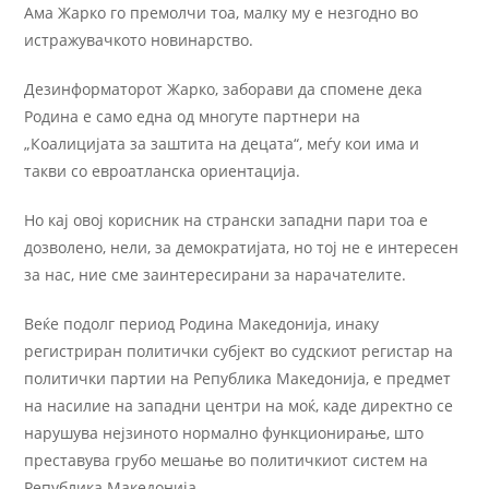
Ама Жарко го премолчи тоа, малку му е незгодно во
истражувачкото новинарство.
Дезинформаторот Жарко, заборави да спомене дека
Родина е само една од многуте партнери на
„Коалицијата за заштита на децата“, меѓу кои има и
такви со евроатланска ориентација.
Но кај овој корисник на странски западни пари тоа е
дозволено, нели, за демократијата, но тој не е интересен
за нас, ние сме заинтересирани за нарачателите.
Веќе подолг период Родина Македонија, инаку
регистриран политички субјект во судскиот регистар на
политички партии на Република Македонија, е предмет
на насилие на западни центри на моќ, каде директно се
нарушува нејзиното нормално функционирање, што
преставува грубо мешање во политичкиот систем на
Република Македонија.