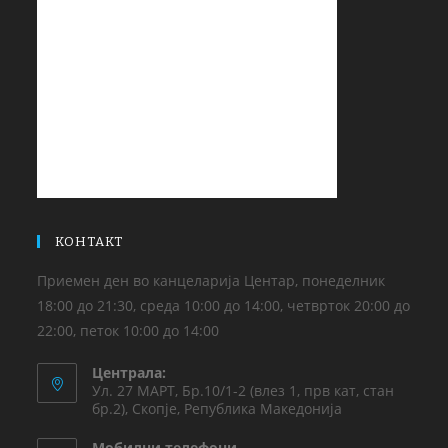
КОНТАКТ
Приемен ден во канцеларија Центар, понеделник
18:00 до 21:30, среда 10:00 до 14:00, четврток 20:00 до
22:00, петок 10:00 до 14:00
Централа:
Ул. 27 МАРТ, Бр.10/1-2 (влез 1, прв кат, стан
бр.2), Скопје, Република Македонија
Мобилни телефони