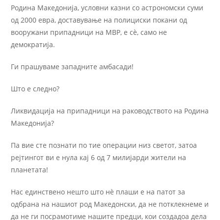
Родина Македонија, условни казни со астрономски суми
од 2000 евра, доставување на полициски покани од
вооружани припадници на МВР, е сѐ, само нe
демократија.
Ги прашуваме западните амбасади!
Што е следно?
Ликвидација на припадници на раководството на Родина
Македонија?
Па вие сте познати по тие операции низ светот, затоа
рејтингот ви е нула кај 6 од 7 милијарди жители на
планетата!
Нас единствено нешто што нѐ плаши е на патот за
одбрана на нашиот род Македонски, да не потклекнеме и
да не ги посрамотиме нашите предци, кои создадоа дела