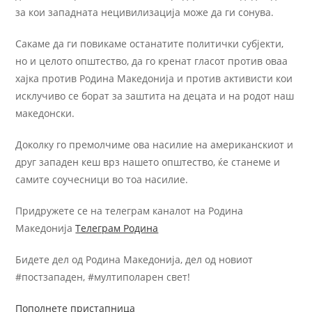
за кои западната нецивилизација може да ги сонува.
Сакаме да ги повикаме останатите политички субјекти,
но и целото општество, да го кренат гласот против оваа
хајка против Родина Македонија и против активисти кои
исклучиво се борат за заштита на децата и на родот наш
македонски.
Доколку го премолчиме ова насилие на американскиот и
друг западен кеш врз нашето општество, ќе станеме и
самите соучесници во тоа насилие.
Придружете се на телеграм каналот на Родина
Македонија
Телеграм Родина
Бидете дел од Родина Македонија, дел од новиот
#постзападен, #мултиполарен свет!
Пополнете пристапница