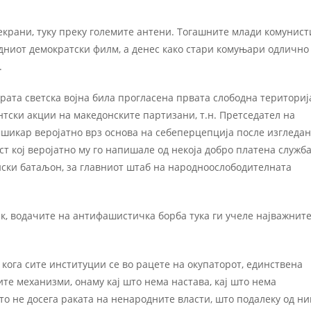
екрани, туку преку големите антени. Тогашните млади комунист
адниот демократски филм, а денес како стари комуњари одлично
.
тората светска војна била прогласена првата слободна териториј
тски акции на македонските партизани, т.н. Претседател на
мшикар веројатно врз основа на себеперцепција после изгледан
т кој веројатно му го напишале од некоја добро платена служба
нски батаљон, за главниот штаб на народноослободителната
ак, водачите на антифашистичка борба тука ги учеле најважнит
 кога сите институции се во рацете на окупаторот, единствена
те механизми, онаму кај што нема настава, кај што нема
о не досега раката на ненародните власти, што подалеку од ни