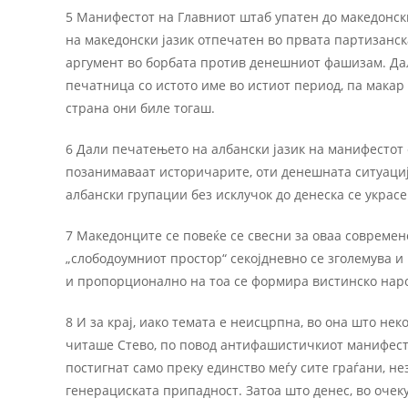
5 Манифестот на Главниот штаб упатен до македонск
на македонски јазик отпечатен во првата партизанска
аргумент во борбата против денешниот фашизам. Дал
печатница со истото име во истиот период, па макар
страна они биле тогаш.
6 Дали печатењето на албански јазик на манифестот 
позанимаваат историчарите, оти денешната ситуациј
албански групации без исклучок до денеска се украс
7 Македонците се повеќе се свесни за оваа современо
„слободоумниот простор“ секојдневно се зголемува и
и пропорционално на тоа се формира вистинско на
8 И за крај, иако темата е неисцрпна, во она што нек
читаше Стево, по повод антифашистичкиот манифест, 
постигнат само преку единство меѓу сите граѓани, не
генерациската припадност. Затоа што денес, во очек