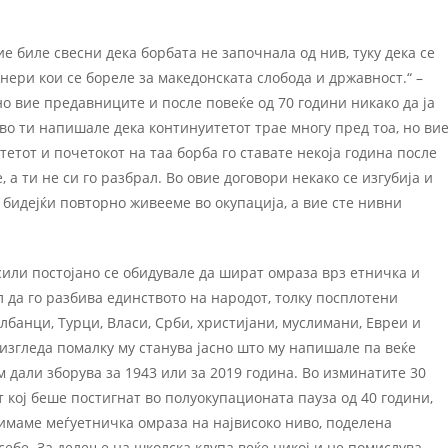
ие биле свесни дека борбата не започнала од нив, туку дека се
нери кои се бореле за македонската слобода и државност.“ –
но вие предавниците и после повеќе од 70 години никако да ја
во ти напишале дека континуитетот трае многу пред тоа, но ви
етот и почетокот на таа борба го ставате некоја година после
, а ти не си го разбрал. Во овие договори некако се изгубија и
 бидејќи повторно живееме во окупација, а вие сте нивни
сили постојано се обидувале да шират омраза врз етничка и
л да го разбива единството на народот, толку посплотени
лбанци, Турци, Власи, Срби, христијани, муслимани, Евреи и
 изгледа помалку му станува јасно што му напишале па веќе
м дали зборува за 1943 или за 2019 година. Во изминатите 30
т кој беше постигнат во полуокупационата пауза од 40 години,
 имаме меѓуетничка омраза на највисоко ниво, поделена
себе. За делење на школска клупа веќе никој и не помислува.