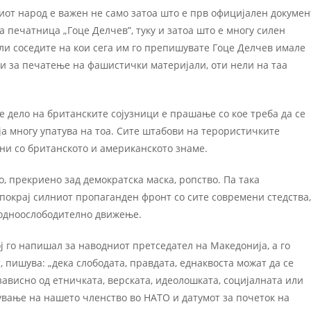
иот народ е важен не само затоа што е прв официјален докумен
 печатница „Гоце Делчев”, туку и затоа што е многу силен
и соседите на кои сега им го препишувате Гоце Делчев имале
 и за печатење на фашистички материјали, оти нели на таа
е дело на британските сојузници е прашање со кое треба да се
а многу упатува на тоа. Сите штабови на терористичките
ени со британското и американското знаме.
, прекриено зад демократска маска, ропство. Па така
 покрај силниот пропаганден фронт со сите современи стедства,
родноослободително движење.
ој го напишал за наводниот претседател на Македонија, а го
пишува: „дека слободата, правдата, еднаквоста можат да се
зависно од етничката, верската, идеолошката, социјалната или
ување на нашето членство во НАТО и датумот за почеток на