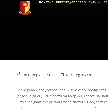
ПОЧЕТНА
ПРЕТСЕДАТЕЛСТВО
АКТИ
ВЕ
октомври 7, 2019
Uncategorized
Македонски полуостров, планинско село, осумдесет и 
дедо? За да слушаме вести од Америка, Гласот на Ва
што зборуваат американците за светот? Зборуваат как