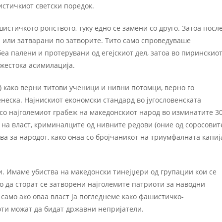
стичкиот светски поредок.
истичкото ропството, туку едно се замени со друго. Затоа посл
и или затварани по затворите. Тито само спроведуваше
а палени и протерувани од егејскиот дел, затоа во пиринскио
 жестока асимилација.
) како верни титови ученици и нивни потомци, верно го
неска. Најнискиот економски стандард во југословенската
со најголемиот грабеж на македонскиот народ во изминатите 3
а на власт, криминалците од нивните редови (оние од соросовит
ва за народот, како онаа со бројчаникот на триумфалната капиј
и. Имаме убиства на македонски тинејџери од групации кои се
то да сторат се затворени најголемите патриоти за наводни
 само ако оваа власт ја погледнеме како фашистичко-
иоти можат да бидат државни непријатели.