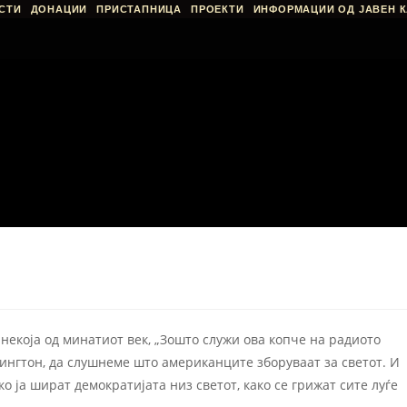
СТИ
ДОНАЦИИ
ПРИСТАПНИЦА
ПРОЕКТИ
ИНФОРМАЦИИ ОД ЈАВЕН К
некоја од минатиот век, „Зошто служи ова копче на радиото
шингтон, да слушнеме што американците зборуваат за светот. И
о ја шират демократијата низ светот, како се грижат сите луѓе