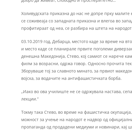
добро да живеат, слободно и просперитетно…“
Холивудската приказна до нас не допре прку малите 
се соживеаја со западната приказна и влегоа во зап
профитираат од неа, се разбира на штета на народот
03.10.2019 год, Дебарца, местото каде за време на в
и место каде се планирале првите поголеми диверзан
денешна Македонија, Стево, кој самиот се нарече ка
филм за возрасни, одржа говор. Односно прочита текс
Зборуваше тој за славното минато, за првиот македо
војска, за водачите на антифашистичката борба.
„Иако во ова училиште не се одржувала настава, сеп
лекции.“
Токму така Стево, во време на фашистичка окупација,
можност за учење на народот е надвор од официјални
пропаганда од продадени медиуми и новинари, кај шт