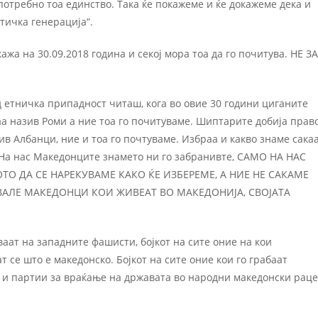
 потребно тоа единство. Така ќе покажеме и ќе докажеме дека и
тичка генерација”.
ажа на 30.09.2018 година и секој мора тоа да го почитува. НЕ ЗА
д етничка припадност читаш, кога во овие 30 години циганите
раа назив Роми а ние тоа го почитуваме. Шиптарите добија прав
зив Албанци, ние и тоа го почтуваме. Избраа и какво знаме сака
. На нас Македонците знамето ни го забранивте, САМО НА НАС
ТО ДА СЕ НАРЕКУВАМЕ КАКО ЌЕ ИЗБЕРЕМЕ, А НИЕ НЕ САКАМЕ
ВАЛЕ МАКЕДОНЦИ КОИ ЖИВЕАТ ВО МАКЕДОНИЈА, СВОЈАТА
ваат на западните фашисти, бојкот на сите оние на кои
 се што е македонско. Бојкот на сите оние кои го грабаат
и партии за враќање на државата во народни македонски раце