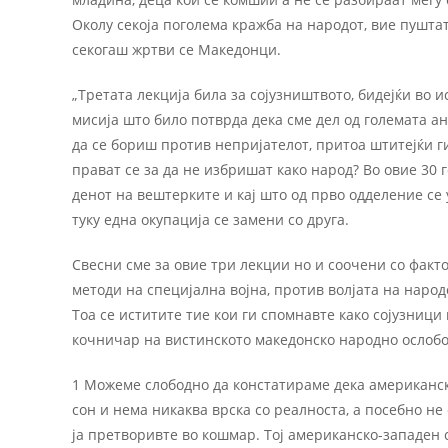
Околу секоја поголема кражба на народот, вие пушт
секогаш жртви се Македонци.
„Третата лекција била за сојузништвото, бидејќи во 
мисија што било потврда дека сме дел од големата а
да се бориш против непријателот, притоа штитејќи ги
прават се за да не избришат како народ? Во овие 30 
денот на вештерките и кај што од прво одделение се 
туку една окупација се замени со друга.
Свесни сме за овие три лекции но и соочени со факт
методи на специјална војна, против волјата на народ
Тоа се иститите тие кои ги спомнавте како сојузниц
кочничар на вистинското македонско народно ослобо
1 Можеме слободно да констатираме дека американски
сон и нема никаква врска со реалноста, а посебно не
ја претворивте во кошмар. Тој американско-западен