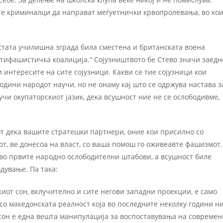
ате криминалци да направат меѓуетнички крвопролевања, во ко
истата училишна зграда била сместена и британската воена
нтифашистичка коалиција.“ Сојузништвото бе Стево значи заедн
 интересите на сите сојузници. Какви се тие сојузници кои
години народот научи, но не онаму кај што се одржува настава з
учи окупаторскиот јазик, дека всушност ние не се ослободивме,
от дека вашите стратешки партнери, оние кои присилно со
от, ве донесоа на власт, со ваша помош го оживеавте фашизмот.
и во првите народно ослободителни штабови, а всушност биле
дување. Па така:
от сон, вклучително и сите негови западни проекции, е само
 со македонската реалност која во последните неколку години н
 сон е една вешта манипулација за воспоставувања на современ