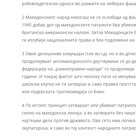
робовладетелски односи во рамките на либерал-фаши
2 Македонскиот народ никогаш не се ослободи од фаш
1945 добар дел од македонските патриоти беа убиен
британско-американски налози. Затоа Македонците бе
ги изгубија националните права и беа подложени на
3 Овие денешниве комуњари (тие во сдс но и во дпне
продолжуваат антимакедонското дејствување сѐ до де
федерација на „рамноправни народи“ го продолжија 
години. И покрај фактот што неколку пати се менува
школски клупи) не ги затвараа и само правеа претста
или педерската трагикомедија со Боки.
4 По истиот принцип затвараат или убиваат патриот
силно на македонска линија, а во затворите без ниш
најтешки дела против државата. Ова сето има логика
окупаторска, и само во тој контекст народните патр