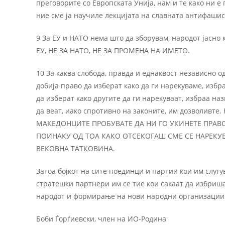
преговорите со Европската Унија, нам и те како ни е
ние сме ја научиле лекцијата на славната антифашис
9 За ЕУ и НАТО нема што да зборувам, народот јасно к
ЕУ, НЕ ЗА НАТО, НЕ ЗА ПРОМЕНА НА ИМЕТО.
10 За каква слобода, правда и еднаквост независно о
добија право да изберат како да ги нарекуваме, изб
да изберат како другите да ги нарекуваат, избраа на
да веат, иако спротивно на законите, им дозволивте
МАКЕДОНЦИТЕ ПРОБУВАТЕ ДА НИ ГО УКИНЕТЕ ПРАВО
ПОИНАКУ ОД ТОА КАКО ОТСЕКОГАШ СМЕ СЕ НАРЕКУ
ВЕКОВНА ТАТКОВИНА.
Затоа бојкот на сите поединци и партии кои им слугу
стратешки партнери им се тие кои сакаат да избришат
народот и формирање на нови народни организации 
Боби Ѓорѓиевски, член на ИО-Родина