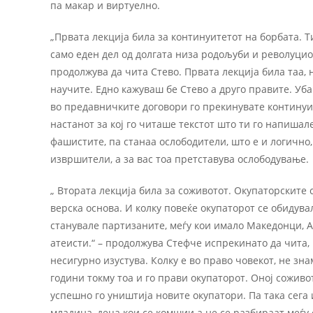
па макар и виртуелно.
„Првата лекција била за континуитетот на борбата. Т
само еден дел од долгата низа родољуби и револуцио
продолжува да чита Стево. Првата лекција била таа, 
научите. Едно кажуваш бе Стево а друго правите. Уба
во предавничките договори го прекинувате континуит
настанот за кој го читаше текстот што ти го напишале
фашистите, па станаа ослободители, што е и логично,
извршители, а за вас тоа претставува ослободување.
„ Втората лекција била за соживотот. Окупаторските 
верска основа. И колку повеќе окупаторот се обидува
станувале партизаните, меѓу кои имало Македонци, А
атеисти.“ – продолжува Стефче испрекинато да чита,
несигурно изустува. Колку е во право човекот, не зна
години токму тоа и го прави окупаторот. Оној соживо
успешно го уништија новите окупатори. Па така сега
младина, деца кои се комшии а не се разбираат меѓу 