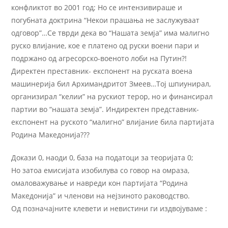
конфликтот во 2001 год; Но се интензивираше и
погубната доктрина “Некои прашања не заслужуваат
одговор”…Се тврди дека во “Нашата земја” има малигно
руско влијание, кое е платено од руски воени пари и
подржано од агресорско-военото лоби на Путин?!
Директен преставник- експонент на руската воена
машинерија бил Архимандритот Змеев…Тој шпиунирал,
организирал “келии” на рускиот терор, но и финансирал
партии во “нашата земја”. Индиректен представник-
експонент на руското “малигно” влијание била партијата
Родина Македонија???
Докази 0, наоди 0, база на податоци за теоријата 0;
Но затоа емисијата изобилува со говор на омраза,
омаловажување и навреди кон партијата “Родина
Македонија” и членови на нејзиното раководство.
Од позначајните клевети и невистини ги издвојуваме :