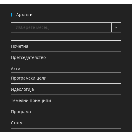
Архиви
Изберете месец
Почетна
Претседателство
Акти
Програмски цели
Идеологија
Темелни принципи
Програма
Статут