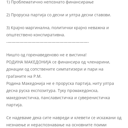
1) Проблематично непознато финансирање
2) Проруска партија со десни и ултра десни ставови.
3) Крајно маргинална, политички крајно неважна и
општествено конспиративна.
‐————————————————————-
Ништо од горенаведеново не е вистина!
РОДИНА МАКЕДОНИЈА се финансира од членарини,
донации од сопствените симпатизери и пари на
граѓаните на Р.М.
Родина Македонија не е проруска партија, ниту ултра
десна руска експозитура. Туку промакедонска,
македонистичка, панславистичка и суверенистичка
партија.
Се надеваме дека сите навреди и клевети се искажани од
незнаење и нераспознавање на основните поими