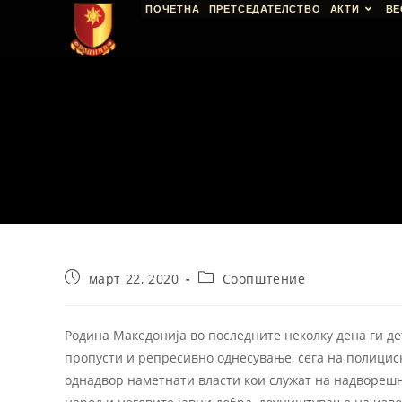
ПОЧЕТНА
ПРЕТСЕДАТЕЛСТВО
АКТИ
ВЕ
март 22, 2020
Соопштение
Родина Македонија во последните неколку дена ги д
пропусти и репресивно однесување, сега на полицис
однадвор наметнати власти кои служат на надворешн