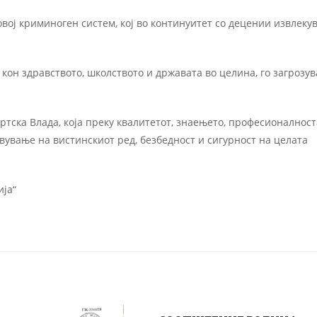
вој криминоген систем, кој во континуитет со децении извлеку
он здравството, школството и државата во целина, го загрозув
тска Влада, која преку квалитетот, знаењето, професионалност
вување на вистинскиот ред, безбедност и сигурност на целата
ија“