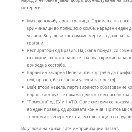
народ и неговите јавни добра, доуништување на изво
интереси.
Македонско-бугарска граница. Одземање на пасош
криминалци во полициско комбе, наредени еден до 
услови. Во услови кога имаме мерки за држење на 
граѓани.
Респиратори од Бразил. Најскапа понуда, со сомни
откажани, шемата на рекет на оваа криминална ан
вонредна состојба.
Карантин касарна Пепелиште, кој треба да прифати
ноќ, празна, без основни услови за престој.
Веќе втора недела, партизираното образование к
европскиот дух, се покажа целосно неспособно за
“Помошта” од ЕУ и НАТО. Овие системи се покажаа
во еден правец, од државата кон нив. Притоа мис
телекомите, енергетиката, експлоатација на рудн
Во услови на криза, сите импровизации паѓаат.