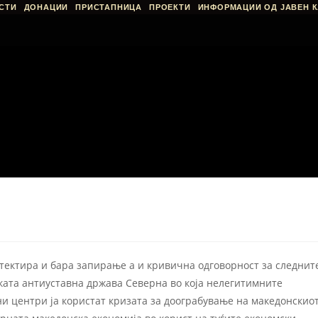
СТИ
ДОНАЦИИ
ПРИСТАПНИЦА
ПРОЕКТИ
ИНФОРМАЦИИ ОД ЈАВЕН К
етектира и бара запирање а и кривична одговорност за следнит
ката антиуставна држава Северна во која нелегитимните
и центри ја користат кризата за доограбување на македонскио