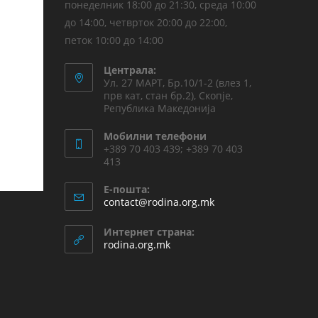
понеделник 18:00 до 21:30, среда 10:00
до 14:00, четврток 20:00 до 22:00,
петок 10:00 до 14:00
Централа:
Ул. 27 МАРТ, Бр.10/1-2 (влез 1,
прв кат, стан бр.2), Скопје,
Република Македонија
Мобилни телефони
+389 70 403 439; +389 70 403
413
Е-пошта:
contact@rodina.org.mk
Интернет страна:
rodina.org.mk