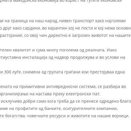
рната македонска економија во корист на туѓите економски
и на граница на наш народ, нивен транспорт како најголеми
друг како сардини, во карантин кој не пости и кој нема основн
растојание, со овој чин директно е загрозен животот на нашите
телен квалитет и сума многу поголема од реалната. Иако
тиуставна инсталација од надвор продолжува и во услови на
 300 луѓе, снимена од групата граѓани кои престојуваа една
ренато на примитивни антивредносни системи, се разбира во
 организирање на настава преку електронски пат.
 исклучиво добри само кога треба да се пренесе одредено благо
лиме на профитите од банките, осигурителните компании,
ите богатства, човечките ресурси и животите на нашие војници.