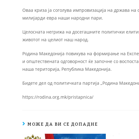
Оваа криза ја соголува импровизација на држава на о
милијарди евра наши народни пари.
Целосната негрижа на досегашните политички елити к
животот на целиот наш народ.
Родина Македонија повикува на формирање на Експер
и општествената одговорност ќе започне со воспоста
наша територија, Република Македонија.
Бидете дел од политичката партија „Родина Македон
https://rodina.org.mk/pristapnica/
МОЖЕ ДА ВИ СЕ ДОПАДНЕ