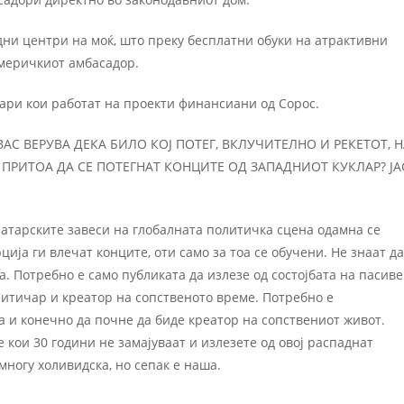
дни центри на моќ, што преку бесплатни обуки на атрактивни
америчкиот амбасадор.
ари кои работат на проекти финансиани од Сорос.
АС ВЕРУВА ДЕКА БИЛО КОЈ ПОТЕГ, ВКЛУЧИТЕЛНО И РЕКЕТОТ, Н
З ПРИТОА ДА СЕ ПОТЕГНАТ КОНЦИТЕ ОД ЗАПАДНИОТ КУКЛАР? ЈА
Театарските завеси на глобалната политичка сцена одамна се
ција ги влечат конците, оти само за тоа се обучени. Не знаат да
а. Потребно е само публиката да излезе од состојбата на пасив
ритичар и креатор на сопственото време. Потребно е
а и конечно да почне да биде креатор на сопствениот живот.
е кои 30 години не замајуваат и излезете од овој распаднат
 многу холивидска, но сепак е наша.