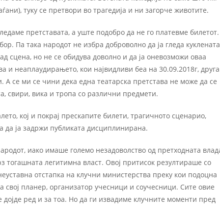
ѓани), туку се претвори во трагедија и ни загорче животите.
ледаме претставата, а уште подобро да не го платевме билетот.
бор. Па така народот не избра доброволно да ја гледа куклената
зад сцена, но не се обидува доволно и да ја оневозможи оваа
а и неаплаудирањето, кои највидливи беа на 30.09.2018г, друга
и. А се ми се чини дека една театарска претстава не може да се
та, свири, вика и тропа со различни предмети.
ето, кој и покрај прескапите билети, трагичното сценарио,
еа да ја задржи публиката дисциплинирана.
ародот, иако имаше големо незадоволство од претходната влад
врз тогашната легитимна власт. Овој притисок резултираше со
неуставна отстапка на клучни министерства преку кои подоцна
 свој планер, организатор учесници и соучесници. Сите овие
 дојде ред и за тоа. Но да ги извадиме клучните моменти пред