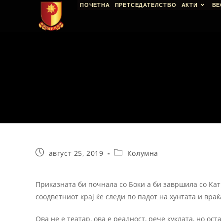
ПОЧЕТНА
ПРЕТСЕДАТЕЛСТВО
АКТИ
ВЕ
август 25, 2019
Колумна
Приказната би почнала со Боки а би завршила со Кат
соодветниот крај ќе следи по падот на хунтата и вра
Ова не е театар, ова е реалност, рече куклата, но ос