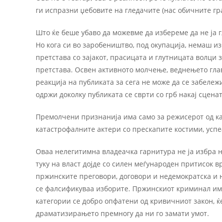
ги испразни џебовите на гледачите (нас обичните гра
Што ќе беше убаво да можевме да избереме да не ја г
Но кога си во заробеништво, под окупација, немаш из
претстава со зајакот, прасицата и глутницата волци 
претстава. Освен активното молчење, веднењето глав
реакција на публиката за сега не може да се забележ
одржи доколку публиката се сврти со грб накај сцена
Премолчени признанија има само за режисерот од кал
катастрофалните актери со прескапите костими, усп
Оваа нелегитимна владеачка гарнитура не ја избра н
туку на власт дојде со силен меѓународен притисок 
пржинските преговори, договори и недемократска и 
се фалсификуваа изборите. Пржинскиот криминал има
категории се добро опфатени од кривичниот закон, ќе
драматизирањето премногу да ни го замати умот.