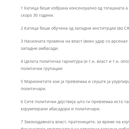
1 Катица беше избрана консензуално од тогашната а 
скоро 30 години.
2 Катица беше обучена од западни институции (во СА
3 Насилната промена на власт (воен удар со арсенал 
западни амбасади.
4 Целата политичка гарнитура (и т.н. власт и т.н. оп
политички групации
5 Марионетите кои ја превземаа и сеуште ја узурпир
политичари.
6 Сите политички дејствија што ги превземаа исто т
корумпирани абасадори и политичари.
7 Законодавната власт, пратениците, за време на кл
финансиски, криминален) на одредени западни амба