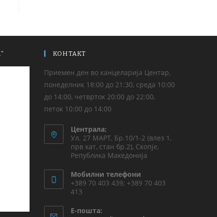
“
КОНТАКТ
Приемен ден во канцеларија Центар,
понеделник 18:00 до 21:30, среда 10:00
до 14:00, четврток 20:00 до 22:00,
петок 10:00 до 14:00
Централа:
Ул. 27 МАРТ, Бр.10/1-2 (влез 1,
прв кат, стан бр.2), Скопје,
Република Македонија
Мобилни телефони
+389 70 403 439; +389 70 403
413
Е-пошта: