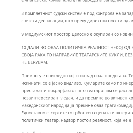
8 Комплетниот судски систем е под контрола на запа
светски дестинации, што преку директни посети од 
9 Медиумскиот простор целосно е окупиран со новин
10 ДАЛИ ВО ОВАА ПОЛИТИЧКА РЕАЛНОСТ НЕКОЈ ОД В
СВОЈА РАКА ГО НАПРАВИЛЕ ТЕАТАРСКИТЕ КУКЛИ, БЕ
НЕ ВЕРУВАМ.
Премногу е очигледно кој стои зад оваа представа. 
искинати, се е јасно видливо. Кукларите само по инер
престанат и покрај фактот што театарот им се распаѓ
незаинтересиран гледач, и да премине во активен к
македонскиот народ да ја прекине оваа трагикомедиј
Едноставно е, свртете го грбот кон сцената и актерит
политички театар, надвор постои реалност, која не е