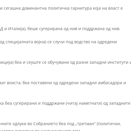
и сегашна доминантна политичка гарнитура која на власт е
Д и Италија), беше сугерирана од нив и поддржана од нив.
од специјалната војна) се случи под водство на одредени
озиција) беа и сеуште се обучувани од разни западни институти 
аат власта, беа поставени од одредени западни амбасадори и
ака беа сугерирани и поддржани (читај наметнати) од западните
учните одлуки во Собранието беа под „третман“ (политички,
садори директно во законодавниот дом.