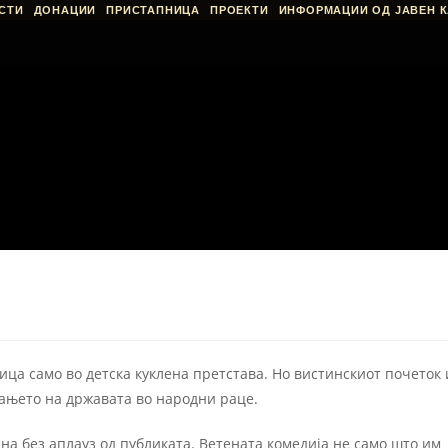
СТИ
ДОНАЦИИ
ПРИСТАПНИЦА
ПРОЕКТИ
ИНФОРМАЦИИ ОД ЈАВЕН К
ица само во детска куклена претстава. Но вистинскиот почеток 
ќањето на државата во народни раце.
тана без аплауз од публиката. Ветената комедија не само што им