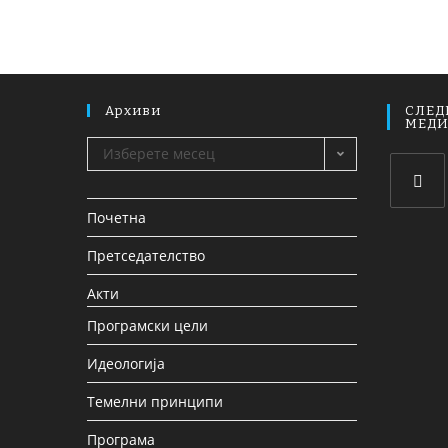
Архиви
СЛЕД
МЕД
Изберете месец
Почетна
Претседателство
Акти
Програмски цели
Идеологија
Темелни принципи
Програма