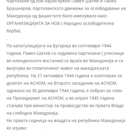
партизани од кои најзаслужни Павел Шатев и Панко
Брашнаров, партизанското движење за ослободување на
Македонија од фашистите било именувано како
ОРГАНИЗАЦИЈАТА ЗА НОБ ( Народно ослободителна
борба).
.
По капитулацијата на Бугарија во септември 1944
година, Павел Шатев со седумина партизани ( учесници
во илинденското востание) се враќа во Македонија и се
вклучува во политичкиот живот на македонската
република. На 27 октомври 1944 година е кооптиран за
делегат на АСНОМ, на Второто заседание на АСНОМ,
одржано на 30 декември 1944 година, е избран за член
на Президиумот на АСНОМ, а во април 1945 година
станува прв министер за правосудство во првата Влада
на слободна Македонија.
На првата седница на владата на република Македонија
ќе изјави: