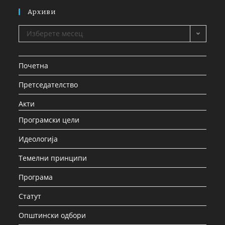
Архиви
Изберете месец
Почетна
Претседателство
Акти
Програмски цели
Идеологија
Темелни принципи
Програма
Статут
Општински одбори