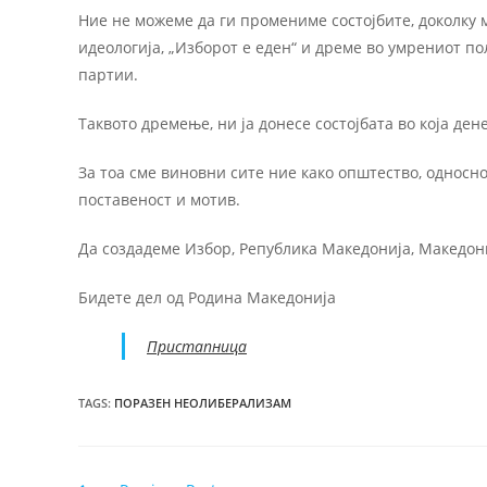
Ние не можеме да ги промениме состојбите, доколку 
идеологија, „Изборот е еден“ и дреме во умрениот п
партии.
Таквото дремење, ни ја донесе состојбата во која ден
За тоа сме виновни сите ние како општество, односн
поставеност и мотив.
Да создадеме Избор, Република Македонија, Македонц
Бидете дел од Родина Македонија
Пристапница
TAGS
:
ПОРАЗЕН НЕОЛИБЕРАЛИЗАМ