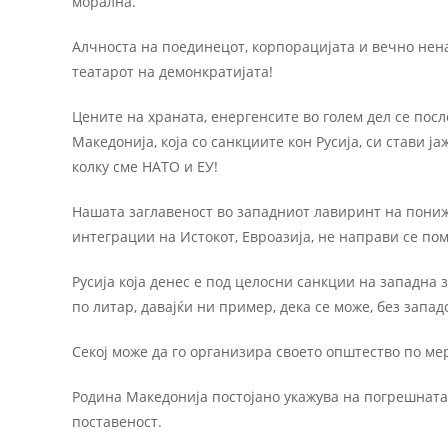
морална.
Алчноста на поединецот, корпорацијата и вечно нен
театарот на демонкратијата!
Цените на храната, енергенсите во голем дел се пос
Македонија, која со санкциите кон Русија, си стави ј
колку сме НАТО и ЕУ!
Нашата заглавеност во западниот лавиринт на пониж
интеграции на Истокот, Евроазија, не направи се по
Русија која денес е под целосни санкции на западна з
по литар, давајќи ни пример, дека се може, без запад
Секој може да го организира своето општество по мер
Родина Македонија постојано укажува на погрешната
поставеност.