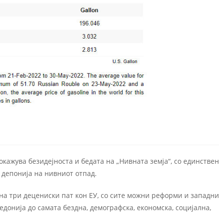
кажува безидејноста и бедата на „Нивната земја“, со единстве
 депонија на нивниот отпад.
 на три децениски пат кон ЕУ, со сите можни реформи и западни
донија до самата бездна, демографска, економска, социјална,