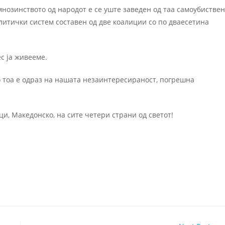
мнозинството од народот е се уште заведен од таа самоубистве
олитички систем составен од две коалиции со по дваесетина
ес ја живееме.
о тоа е одраз на нашата незаинтересираност, погрешна
и, Македонско, на сите четери страни од светот!