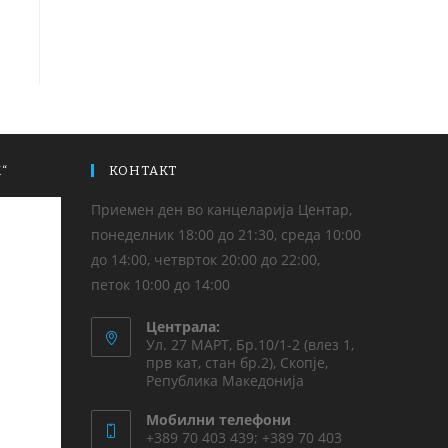
“
КОНТАКТ
Приемен ден во канцеларија Центар,
понеделник 18:00 до 21:30, среда 10:00
до 14:00, четврток 20:00 до 22:00,
петок 10:00 до 14:00
Централа:
Ул. 27 МАРТ, Бр.10/1-2 (влез 1,
прв кат, стан бр.2), Скопје,
Република Македонија
Мобилни телефони
+389 70 403 439; +389 70 403