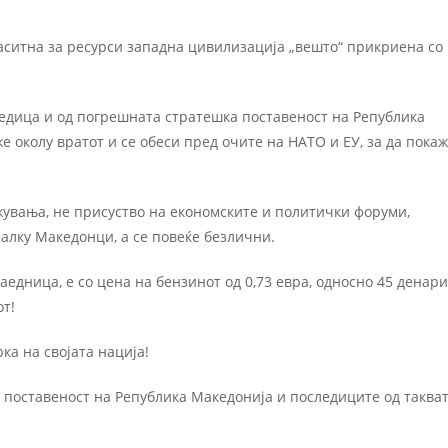
аситна за ресурси западна цивилизација „вешто“ прикриена со
ледица и од погрешната стратешка поставеност на Република
аже околу вратот и се обеси пред очите на НАТО и ЕУ, за да пока
увања, не присуство на економските и политички форуми,
малку Македонци, а се повеќе безлични.
аедница, е со цена на бензинот од 0,73 евра, односно 45 денари
от!
ка на својата нација!
 поставеност на Република Македонија и последиците од таква