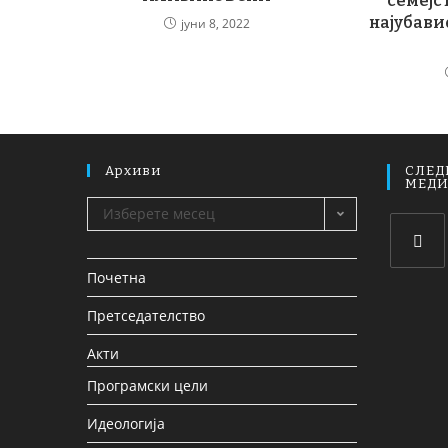
семејс
најубавио
јуни 8, 2022
Архиви
СЛЕД
МЕД
Изберете месец
Почетна
Претседателство
Акти
Програмски цели
Идеологија