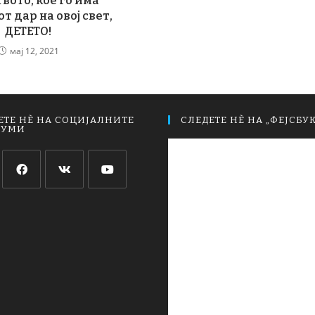
твото, кое го има
т дар на овој свет,
ДЕТЕТО!
мај 12, 2021
ЕТЕ НЀ НА СОЦИЈАЛНИТЕ
СЛЕДЕТЕ НЀ НА „ФЕЈСБУК
ИУМИ