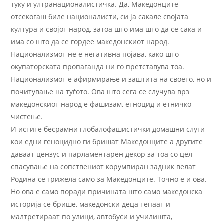
туку и ултранационалистичка. Да, Македонците
отсекогаш биле националисти, си ја сакале својата
култура и својот народ, затоа што има што да се сака и
има со што да се гордее македонскиот народ.
Национализмот не е негативна појава, како што
окупаторската пропаганда ни го претставува тоа.
Национализмот е афирмирање и заштита на своето, но и
почитување на туѓото. Ова што сега се случува врз
македонскиот народ е фашизам, етноцид и етничко
чистење.
И истите бесрамни глобалофашистички домашни слуги
кои едни геноцидно ги бришат Македонците а другите
даваат цензус и парламентарен декор за тоа со цел
спасување на сопствениот корумпиран задник велат
Родина се грижела само за Македонците. Точно е и ова.
Но ова е само поради причината што само македонска
историја се брише, македонски деца тепаат и
малтретираат по улици, автобуси и училишта,