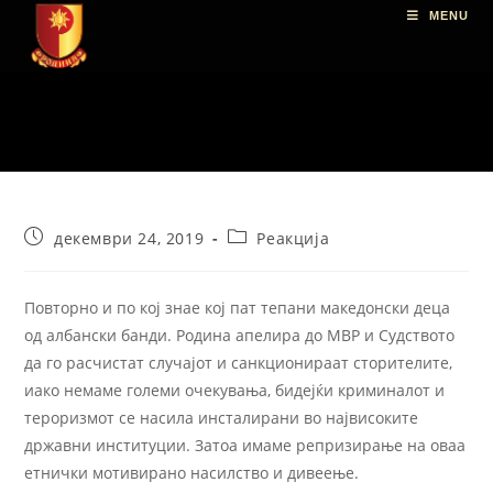
MENU
декември 24, 2019
Реакција
Повторно и по кој знае кој пат тепани македонски деца
од албански банди. Родина апелира до МВР и Судството
да го расчистат случајот и санкционираат сторителите,
иако немаме големи очекувања, бидејќи криминалот и
тероризмот се насила инсталирани во највисоките
државни институции. Затоа имаме репризирање на оваа
етнички мотивирано насилство и дивеење.