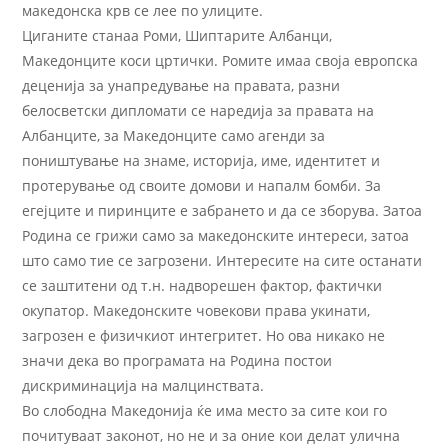
македонска крв се лее по улиците.
Циганите станаа Роми, Шиптарите Албанци,
Македонците коси цртички. Ромите имаа своја европска
деценија за унапредување на правата, разни
белосветски дипломати се наредија за правата на
Албанците, за Македонците само агенди за
поништување на знаме, историја, име, идентитет и
протерување од своите домови и напалм бомби. За
егејците и пиринците е забрането и да се зборува. Затоа
Родина се грижи само за македонските интереси, затоа
што само тие се загрозени. Интересите на сите останати
се заштитени од т.н. надворешен фактор, фактички
окупатор. Македонските човекови права укинати,
загрозен е физичкиот интегритет. Но ова никако не
значи дека во програмата на Родина постои
дискриминација на малцинствата.
Во слободна Македонија ќе има место за сите кои го
почитуваат законот, но не и за оние кои делат улична