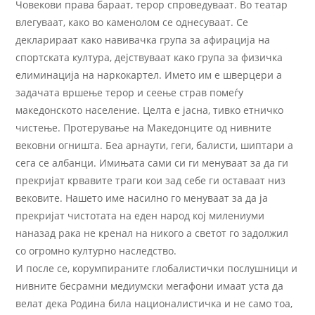
Човекови права бараат, терор спроведуваат. Во театар
влегуваат, како во каменолом се однесуваат. Се
декларираат како навивачка група за афирација на
спортската култура, дејствуваат како група за физичка
елиминација на наркокартел. Името им е шверцери а
задачата вршење терор и сеење страв помеѓу
македонското население. Целта е јасна, тивко етничко
чистење. Протерување на Македонците од нивните
вековни огништа. Беа арнаути, геги, балисти, шиптари а
сега се албанци. Имињата сами си ги менуваат за да ги
прекријат крвавите траги кои зад себе ги оставаат низ
вековите. Нашето име насилно го менуваат за да ја
прекријат чистотата на еден народ кој милениуми
наназад рака не кренал на никого а светот го задолжил
со огромно културно наследство.
И после се, корумпираните глобалистички послушници и
нивните бесрамни медиумски мегафони имаат уста да
велат дека Родина била националистичка и не само тоа,