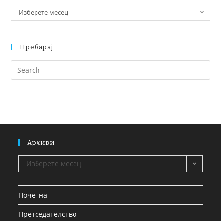
Изберете месец
Пребарај
Архиви
Изберете месец
Почетна
Претседателство