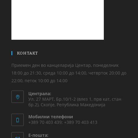
КОНТАКТ
Приемен ден во канцеларија Центар, понеделник
18:00 до 21:30, среда 10:00 до 14:00, четврток 20:00 до
22:00, петок 10:00 до 14:00
Централа:
Ул. 27 МАРТ, Бр.10/1-2 (влез 1, прв кат, стан
бр.2), Скопје, Република Македонија
Мобилни телефони
+389 70 403 439; +389 70 403 413
Е-пошта: