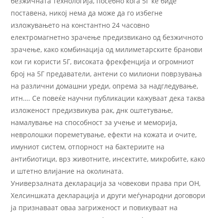
безжичната технологија, посебно кога 5Г ќе биде
поставена, никој нема да може да го избегне
изложувањето на константно 24 часовно
електромагнетно зрачење предизвикано од безжичното
зрачење, како комбинација од милиметарските бранови
кои ги користи 5Г, високата фрекфенција и огромниот
број на 5Г предаватели, антени со милиони поврзувања
на различни домашни уреди, опрема за надгледување,
итн…. Се повеќе научни публикации кажуваат дека таква
изложеност предизвикува рак, днк оштетување,
намалување на способност за учење и меморија,
невролошки пореметување, ефекти на кожата и очите,
имуниот систем, отпорност на бактериите на
антибиотици, врз животните, инсектите, микробите, како
и штетно влијание на околината.
Универзалната декларација за човекови права при ОН,
Хелсиншката декларација и други меѓународни договори
ја признаваат оваа загриженост и повикуваат на