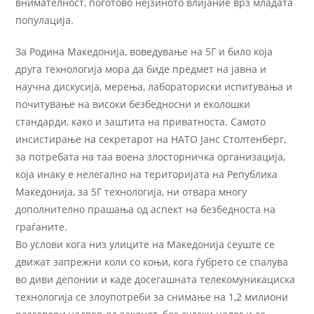
внимателност, поготово нејзиното влијание врз младата
популација.
За Родина Македонија, воведување на 5Г и било која
друга технологија мора да биде предмет на јавна и
научна дискусија, мерења, лабораториски испитувања и
почитување на високи безбедносни и еколошки
стандарди, како и заштита на приватноста. Самото
инсистирање на секретарот на НАТО Јанс Столтенберг,
за потребата на таа воена злосторничка организација,
која инаку е нелегално на територијата на Република
Македонија, за 5Г технологија, ни отвара многу
дополнително прашања од аспект на безбедноста на
граѓаните.
Во услови кога низ улиците на Македонија сеуште се
движат запрежни коли со коњи, кога ѓубрето се спалува
во диви депонии и каде досегашната телекомуникациска
технологија се злоупотреби за снимање на 1,2 милиони