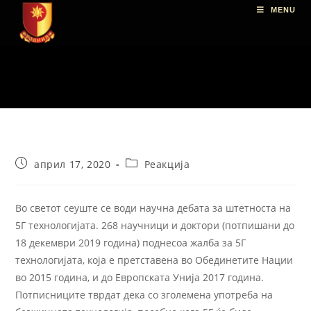
MENU
април 17, 2020
Реакција
Во светот сеуште се води научна дебата за штетноста на
5Г технологијата. 268 научници и доктори (потпишани до
18 декември 2019 година) поднесоа жалба за 5Г
технологијата, која е претставена во Обединетите Нации
во 2015 година, и до Европската Унија 2017 година.
Потписниците тврдат дека со зголемена употреба на