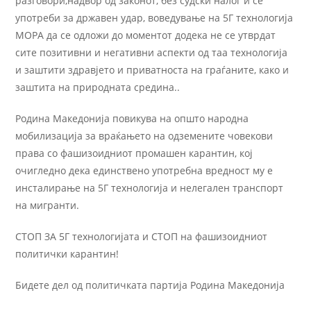
разговори,надвор од законот, без судски налог и се
употреби за државен удар, воведување на 5Г технологија
МОРА да се одложи до моментот додека не се утврдат
сите позитивни и негативни аспекти од таа технологија
и заштити здравјето и приватноста на граѓаните, како и
заштита на природната средина..
Родина Македонија повикува на општо народна
мобилизација за враќањето на одземените човекови
права со фашизоидниот промашен карантин, кој
очигледно дека единствено употребна вредност му е
инсталирање на 5Г технологија и нелегален транспорт
на мигранти.
СТОП ЗА 5Г технологијата и СТОП на фашизоидниот
политички карантин!
Бидете дел од политичката партија Родина Македонија