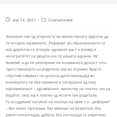
мај 14, 2021
Соопштение
Згрозени сме од упорноста на министерката Цароска да
ги истурка најавените ,,Реформи” во образованието со
кои директно се атакува здравиот раст и развој и
интегритетот на децата кои се нашата иднина. Не
можеме, а да не реагираме на искажаната дрскост кога
претставниците на родители кои во огромен број се
спротивставуваат на целосна дигитализација во
училиштата не беа примени и сослушани од оној
најповиканиот – одговорниот министер на платен чек на
Буџетот, оној кој е платен од истите тие родители.
Го оссудуваме начинот на носење на овие т.н. „реформи“
– без пилот програми, без мерење на резултати, без
јавни консултации, дебати, без состаноци со родители,