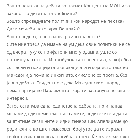
Зошто нема јавна дебата за новиот Концепт на МОН и за
законот за дигитални учебници?
Зошто спроведувате политики кои народот не ги сака?
Дали можеби некој друг Ве плаќа?
Зошто родова, а не полова рамноправност?
Сите ние треба да имаме на ум дека овие политики не се
од вчера, туку се прифатени многу одамна, уште со
потпишувањето на Истанбулската конвенција, за која беа
согласни и позицијата и опозицијата и која исто така во
Македонија помина инкогнито, смислено се протна, без
јавна дебата. Евидентно е дека Македонскиот народ
нема партија во Парламентот која ги застапува неговите
интереси.
Затоа останува една, единствена одбрана, но и напад:
мораме да дигнеме глас ние самите, родителите и да ги
заштитиме сегашните и идни генерации. Апелираме до
родителите во што помасовен број утре да го изразат
својот револт кон оваа погубна агенда. Ќе излеземе како