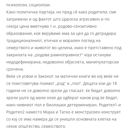
психолози, социолози.
Како политичка партија, но пред сѐ како родители, сме
загрижени и од фактот што Цароска агресивно и по
секоја цена вметнува т.н. родово-сензитивно
образование, кое веруваме има за цел да го деградира
традиционалниот, етички и морален поглед на
семејството и животот во целина, иако е претставено под
закрилата на „родова рамноправност“ која останува
недодефинирана, недоволно објаснета, манипулаторски
срочена.
Веќе се усвои и Законот за матични книги во кој веќе не
се поистоветува поимот „род“ и „пол“. Децата кои до 18
години не се доволно зрели да гласаат, ќе бидат доволно
зрели уште од мали нозе да одберат каков род ќе бидат,
иако нивниот пол е биолошки детерминиран. Родител1 и
Родител2 наместо Мајка и Татко е монструозен конструкт
со кој се има намера да се уништи основната клетка на
секое општество, семејството.