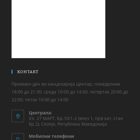
КОНТАКТ
Приемен ден во канцеларија Центар, понеделник
18:00 до 21:30, среда 10:00 до 14:00, четврток 20:00 до
22:00, петок 10:00 до 14:00
Централа:
Ул. 27 МАРТ, Бр.10/1-2 (влез 1, прв кат, стан
бр.2), Скопје, Република Македонија
Мобилни телефони