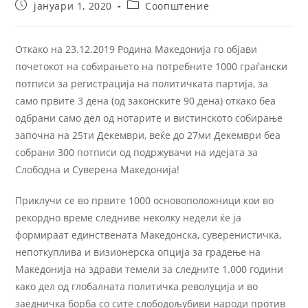
јануари 1, 2020
Соопштение
Откако на 23.12.2019 Родина Македонија го објави
почетокот на собирањето на потребните 1000 граѓански
потписи за регистрација на политичката партија, за
само првите 3 дена (од законските 90 дена) откако беа
одбрани само дел од нотарите и вистинското собирање
започна на 25ти Декември, веќе до 27ми Декември беа
собрани 300 потписи од подржувачи на идејата за
Слободна и Суверена Македонија!
Приклучи се во првите 1000 основоположници кои во
рекордно време следниве неколку недели ќе ја
формираат единствената Македонска, суверенистичка,
непоткуплива и визионерска опција за градење на
Македонија на здрави темели за следните 1.000 години
како дел од глобалната политичка револуција и во
заедничка борба со сите слободољубиви народи против