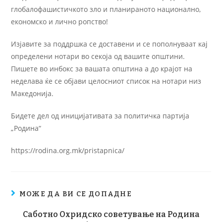
глобалофашистичкото зло и планираното национално,
економско и лично ропство!
Изјавите за поддршка се доставени и се пополнуваат кај
определени нотари во секоја од вашите општини.
Пишете во инбокс за вашата општина а до крајот на
неделава ќе се објави целосниот список на нотари низ
Македонија.
Бидете дел од иницијативата за политичка партија
„Родина“
https://rodina.org.mk/pristapnica/
МОЖЕ ДА ВИ СЕ ДОПАДНЕ
Саботно Охридско советување на Родина