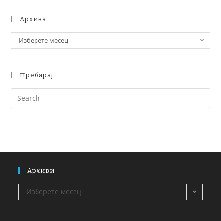
Архива
Изберете месец
Пребарај
Архиви
Изберете месец