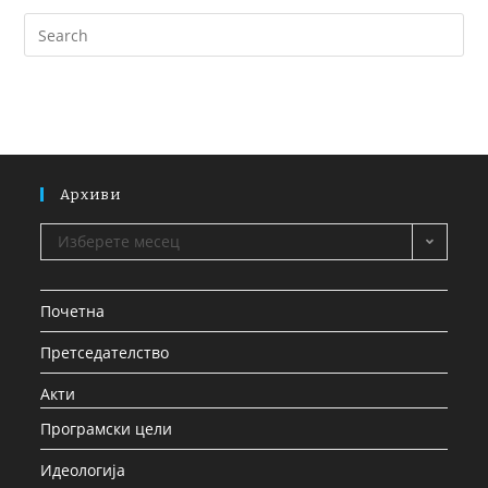
Архиви
Изберете месец
Почетна
Претседателство
Акти
Програмски цели
Идеологија