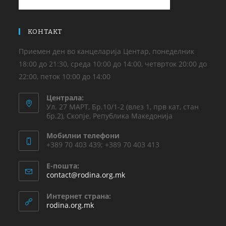
КОНТАКТ
Приемен ден во канцеларија Центар, понеделник
18:00 до 21:30, среда 10:00 до 14:00, четврток 20:00 до
22:00, петок 10:00 до 14:00
Централа:
Ул. 27 МАРТ, Бр.10/1-2 (влез 1, прв кат, стан
бр.2), Скопје, Република Македонија
Мобилни телефони
+389 70 403 439; +389 70 403 413
Е-пошта:
contact@rodina.org.mk
Интернет страна:
rodina.org.mk