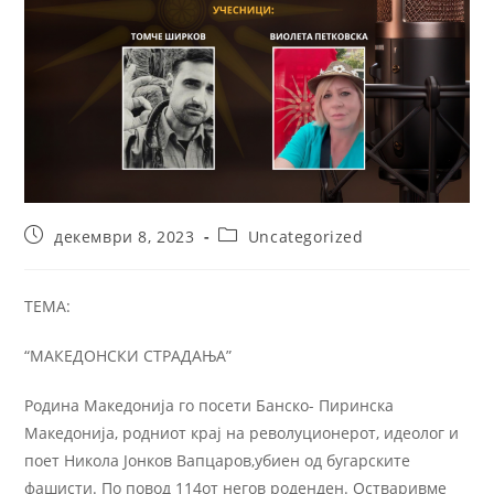
декември 8, 2023
Uncategorized
ТЕМА:
“МАКЕДОНСКИ СТРАДАЊА”
Родина Македонија го посети Банско- Пиринска
Македонија, родниот крај на револуционерот, идеолог и
поет Никола Јонков Вапцаров,убиен од бугарските
фашисти. По повод 114от негов роденден. Остваривме