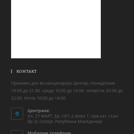
КОНТАКТ
Приемен ден во канцеларија Центар, понеделник
18:00 до 21:30, среда 10:00 до 14:00, четврток 20:00 до
22:00, петок 10:00 до 14:00
Централа:
Ул. 27 МАРТ, Бр.10/1-2 (влез 1, прв кат, стан
бр.2), Скопје, Република Македонија
Мобилни телефони