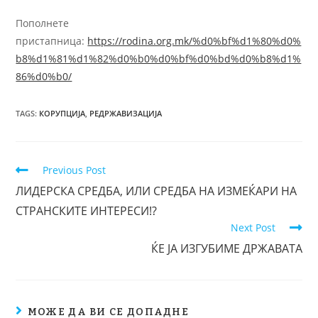
Пополнете
пристапница:
https://rodina.org.mk/%d0%bf%d1%80%d0%
b8%d1%81%d1%82%d0%b0%d0%bf%d0%bd%d0%b8%d1%
86%d0%b0/
TAGS
:
КОРУПЦИЈА
,
РЕДРЖАВИЗАЦИЈА
Previous Post
ЛИДЕРСКА СРЕДБА, ИЛИ СРЕДБА НА ИЗМЕЌАРИ НА
СТРАНСКИТЕ ИНТЕРЕСИ!?
Next Post
ЌЕ ЈА ИЗГУБИМЕ ДРЖАВАТА
МОЖЕ ДА ВИ СЕ ДОПАДНЕ