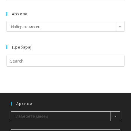
Архива
Изберете месец
Пребарај
Архиви
Изберете месец