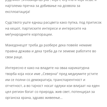
најголема пречка за добивање на дозвола за
експлоатација!
Судството уште еднаш расцвета како пупка, под притисок
на кешот, партиските интереси и интересите на
меѓународните корпорации.
Македонецот треба да разбере дека повеќе немаме
правна држава и дека треба да ги земеме работите во
свои раце.
Интересно е како на владите на оваа карикатурна
творба која носи име „Северна“ пред медиумите устите
им се полни со демократија, транспарентност и
отчетност, а во тајност носат одлуки кои влијаат на еден
цел регион богат со природа, жив свет, потенцијал за
органска храна, здраво живеење…