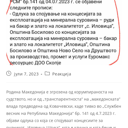
јули 7, 2023
Реакција
Родина Македонија е згрозена од корумпираноста на
судството, но и од „транспарентноста“ на „македонската“
влада предводена од Ковачевски, каде тивко во „Службен
весник на Република Македонија“ бр. 141 од 4.7.2023 г.
објави одлука со која се спојуваат концесиите за
рудникот „Иловица-Штука“, која е клучна и која беше и