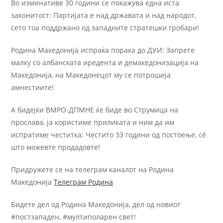
Во изминативе 30 години се покажува една иста
законитост: Партијата е над државата и над народот,
сето тоа поддржано од западните стратешки гробари!
Родина Македонија испраќа порака до ДУИ: Запрете
малку со албанската иредента и демакедонизација на
Македонија, на Македонецот му се потрошија
амнестиите!
А бидејќи ВМРО-ДПМНЕ ќе биде во Струмица на
прослава, ја користиме приликата и ним да им
испратиме честитка: Честито 33 години од постоење, сѐ
што можевте продадовте!
Придружете се на телеграм каналот на Родина
Македонија
Телеграм Родина
Бидете дел од Родина Македонија, дел од новиот
#постзападен, #мултиполарен свет!