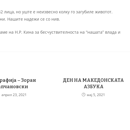
 лица, но уште е неизвесно колку го загубиле животот.
ни. Нашите надежи се со нив.
аме на Н.Р. Кина за бесчуствителноста на “нашата” влада и
рафија – Зоран
ДЕН НА МАКЕДОНСКАТА
апчановски
АЗБУКА
април 23, 2021
мај 5, 2021