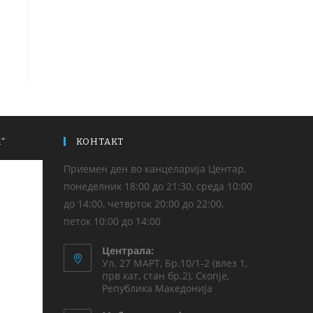
“
КОНТАКТ
Приемен ден во канцеларија Центар,
понеделник 18:00 до 21:30, среда 10:00
до 14:00, четврток 20:00 до 22:00,
петок 10:00 до 14:00
Централа:
Ул. 27 МАРТ, Бр.10/1-2 (влез 1,
прв кат, стан бр.2), Скопје,
Република Македонија