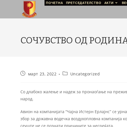
ПОЧЕТНА
ПРЕТСЕДАТЕЛСТВО
АКТИ
ВЕ
СОЧУВСТВО ОД РОДИНА
март 23, 2022
Uncategorized
Со длабоко жалење и надеж за пронаоѓање на прежив
народ.
Авион на компанијата “Чајна Истерн Ерлајнс” се урн
збор за државна водечка воздухопловна компанија ко
сеуште не се познати причините за несреќата.