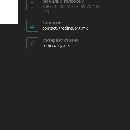
Мобилни телефони
+389 70 403 439; +389 70 403
413
Е-пошта:
contact@rodina.org.mk
Интернет страна:
rodina.org.mk