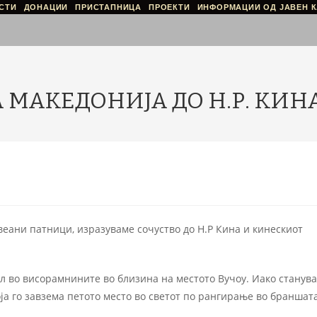
СТИ
ДОНАЦИИ
ПРИСТАПНИЦА
ПРОЕКТИ
ИНФОРМАЦИИ ОД ЈАВЕН К
 МАКЕДОНИЈА ДО Н.Р. КИН
еани патници, изразуваме сочуство до Н.Р Кина и кинескиот
ал во висорамнините во близина на местото Вучоу. Иако станува
ја го завзема петото место во светот по рангирање во браншата