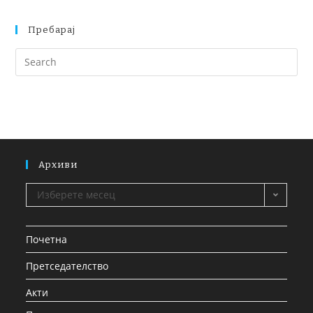
Пребарај
Архиви
Изберете месец
Почетна
Претседателство
Акти