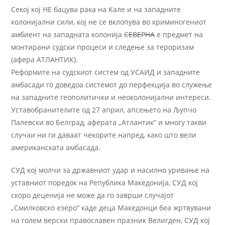
Секој кој НЕ бацува рака на Кале и на западните
колонијални сили, кој не се вклопува во криминогениот
амбиент на западната колонија
СЕВЕРНА
е предмет на
монтирани судски процеси и следење за тероризам
(афера АТЛАНТИК).
Реформите на судскиот систем од УСАИД и западните
амбасади го доведоа системот до перфекција во служење
на западните геополитички и неоколонијални интереси.
Уставобранителите од 27 април, апсењето на Љупчо
Палевски во Белград, аферата „Атлантик“ и многу такви
случаи ни ги даваат чекорите напред, како што вели
американската амбасада.
СУД кој молчи за државниот удар и насилно уривање на
уставниот поредок на Република Македонија, СУД кој
скоро деценија не може да го заврши случајот
„Смилковско езеро“ каде деца Македонци беа жртвувани
на голем верски православен празник Велигден, СУД кој