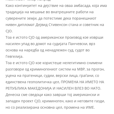
Како континуитет на дејствие на оваа амбасада, која има
традиција на мешање во внатрешните работи на
суверените земји, да потестиме дека поранешниот
нивен дипломат Дејвид Стивенсон стана и советник на
СЈО.
Тоа е истото СЈО од американски производ кое изврши
насилен упад во домот на судијата Панчевски, врз
основа на наредба од ненадлежен суд, судот во
Гевгелија.
Тоа е истото СЈО кое користеше нелегитимно снимени
разговори од криминогениот систем на МВР, за прогон,
уцена на пратеници, судии, верски лица, граѓани, со
единствена геополитичка цел, ПРОМЕНА НА ИМЕТО НА
РЕПУБЛИКА МАКЕДОНИЈА И НАСИЛЕН ВЛЕЗ ВО НАТО.
Денеска сме сведоци како заврши тој американски и
западен проект СЈО, криминоген, како и неговите газди,
но со реализирана основна цел, промена на ИМЕ.