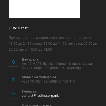
КОНТАКТ
Приемен ден во канцеларија Центар, понеделник
18:00 до 21:30, среда 10:00 до 14:00, четврток 20:00 до
22:00, петок 10:00 до 14:00
Централа:
Ул. 27 МАРТ, Бр.10/1-2 (влез 1, прв кат, стан
бр.2), Скопје, Република Македонија
Мобилни телефони
+389 70 403 439; +389 70 403 413
Е-пошта:
contact@rodina.org.mk
Интернет страна: