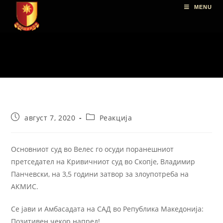
MENU
август 7, 2020
Реакција
Основниот суд во Велес го осуди поранешниот
претседател на Кривичниот суд во Скопје, Владимир
Панчевски, на 3,5 години затвор за злоупотреба на
АКМИС.
Се јави и Амбасадата на САД во Република Македонија:
Позитивен чекор напред!