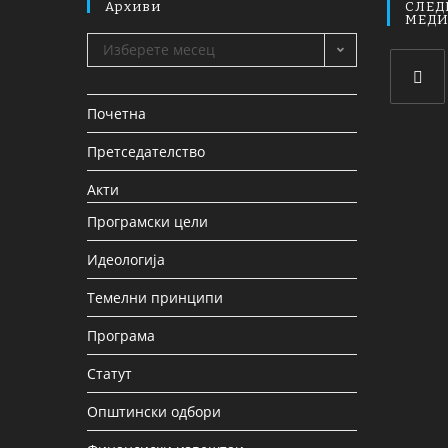
Архиви
СЛЕД
МЕД
Изберете месец
Почетна
Претседателство
Акти
Програмски цели
Идеологија
Темелни принципи
Програма
Статут
Општински одбори