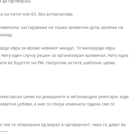
з да одговараш.
ра на патот кон ЕУ, без алтернатива.
риминали, застарување на тешки кривични дела, криење на
назад.
јарди евра за време нивниот мандат, 10 милијарди евра
 Ниту еден случај решен за организиран криминал. Ниту една
рати во Буџетот на РМ. Напротив, истите шаблони, шеми,
рекетарски шеми на домашните и меѓународни рекетари, каде
ватни џебови, а ние со секоја измината година сме се
то тие се оперирани од морал и одговорност, нека се дават во
стил.