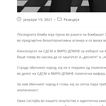
јануари 19, 2021
Реакција
Последната бомба која пукна во раката на бомбашот Зо
во предсмртна безалтернативна агонија и се валка в
Консензусот на СДСМ и ВМРО-ДПМНЕ за изборот на Кат
беше токму во насока да се заштитат и „десните“ и „л
Страда обичниот народ, кој не е покриен од политич
во дилот на СДСМ и ВМРО-ДПМНЕ политичка мафија, 
За нив обичниот народ е стока, кој за ситна пара тр
изопаченост.
Оваа состојба во нашето општество е идентична како