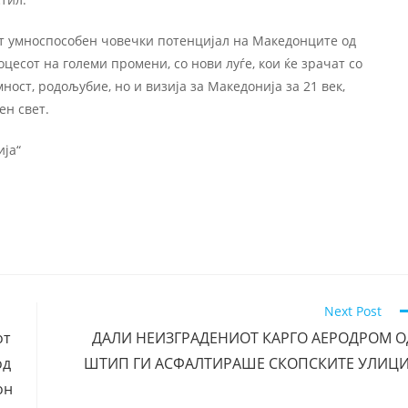
т умноспособен човечки потенцијал на Македонците од
цесот на големи промени, со нови луѓе, кои ќе зрачат со
ност, родољубие, но и визија за Македонија за 21 век,
рен свет.
ија“
Next Post
от
ДАЛИ НЕИЗГРАДЕНИОТ КАРГО АЕРОДРОМ О
од
ШТИП ГИ АСФАЛТИРАШЕ СКОПСКИТЕ УЛИЦИ
он