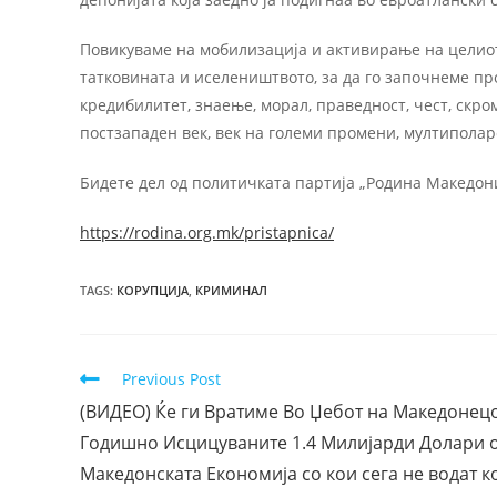
Повикуваме на мобилизација и активирање на целио
татковината и иселеништвото, за да го започнеме про
кредибилитет, знаење, морал, праведност, чест, скром
постзападен век, век на големи промени, мултипола
Бидете дел од политичката партија „Родина Македон
https://rodina.org.mk/pristapnica/
TAGS
:
КОРУПЦИЈА
,
КРИМИНАЛ
Previous Post
(ВИДЕО) Ќе ги Вратиме Во Џебот на Македонец
Годишно Исцицуваните 1.4 Милијарди Долари 
Македонската Економија со кои сега не водат к