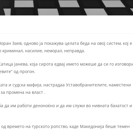
ран Заев, одново ја покажува целата беда на овој систем, кој е
о криминал, насилие, неморал, неправда.
ица Јанева, која сирота едвај името можеше да си го изговори
евите“ од прогон.
ката и судска мафија, настрадаа Уставобранителите, наместени
за промена на власт .
еба да им работи деноноќно и да им служи во нивната бахатост и
 од времето на турското ропство, каде Македонија беше темен