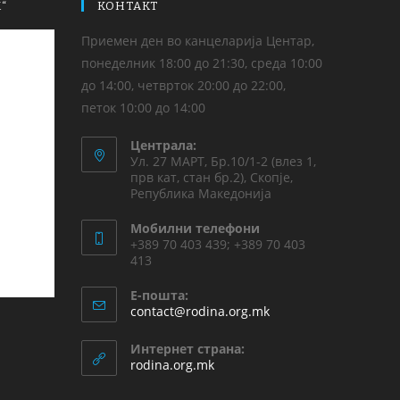
“
КОНТАКТ
Приемен ден во канцеларија Центар,
понеделник 18:00 до 21:30, среда 10:00
до 14:00, четврток 20:00 до 22:00,
петок 10:00 до 14:00
Централа:
Ул. 27 МАРТ, Бр.10/1-2 (влез 1,
прв кат, стан бр.2), Скопје,
Република Македонија
Мобилни телефони
+389 70 403 439; +389 70 403
413
Е-пошта:
contact@rodina.org.mk
Интернет страна:
rodina.org.mk