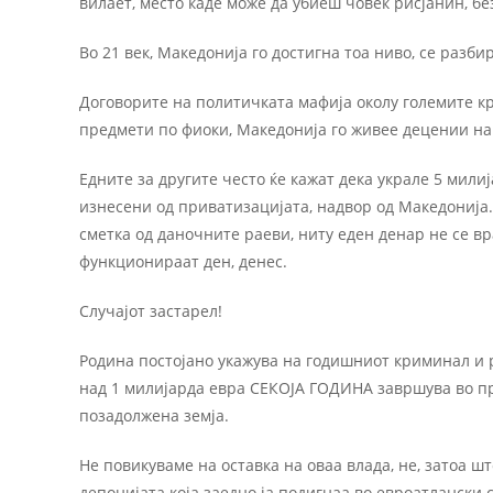
вилает, место каде може да убиеш човек рисјанин, бе
Во 21 век, Македонија го достигна тоа ниво, се разби
Договорите на политичката мафија околу големите к
предмети по фиоки, Македонија го живее децении на
Едните за другите често ќе кажат дека украле 5 мили
изнесени од приватизацијата, надвор од Македонија.
сметка од даночните раеви, ниту еден денар не се в
функционираат ден, денес.
Случајот застарел!
Родина постојано укажува на годишниот криминал и 
над 1 милијарда евра СЕКОЈА ГОДИНА завршува во при
позадолжена земја.
Не повикуваме на оставка на оваа влада, не, затоа ш
депонијата која заедно ја подигнаа во евроатлански 