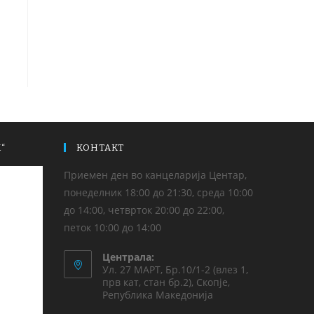
“
КОНТАКТ
Приемен ден во канцеларија Центар,
понеделник 18:00 до 21:30, среда 10:00
до 14:00, четврток 20:00 до 22:00,
петок 10:00 до 14:00
Централа:
Ул. 27 МАРТ, Бр.10/1-2 (влез 1,
прв кат, стан бр.2), Скопје,
Република Македонија