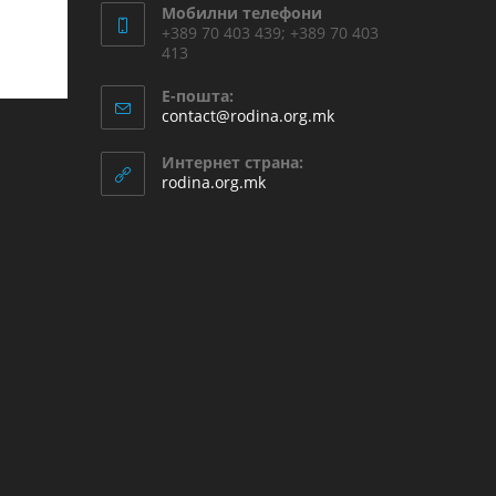
Мобилни телефони
+389 70 403 439; +389 70 403
413
Е-пошта:
contact@rodina.org.mk
Интернет страна:
rodina.org.mk