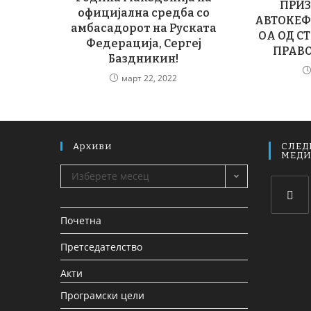
ПРИ
официјална средба со
АВТОКЕФ
амбасадорот на Руската
ОА ОД С
Федерација, Сергеј
ПРАВ
Баздникин!
март 22, 2022
Архиви
СЛЕД
МЕД
Изберете месец
Почетна
Претседателство
Акти
Програмски цели