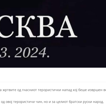
за жртвите од гнасниот терористички напад кој беше извршен в
од овој терористичи чин, но и за целиот братски руски народ,