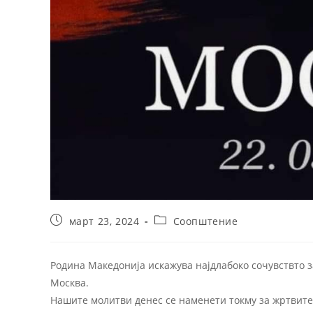
март 23, 2024
Соопштение
Родина Македонија искажува најдлабоко сочувствто 
Москва.
Нашите молитви денес се наменети токму за жртвите 