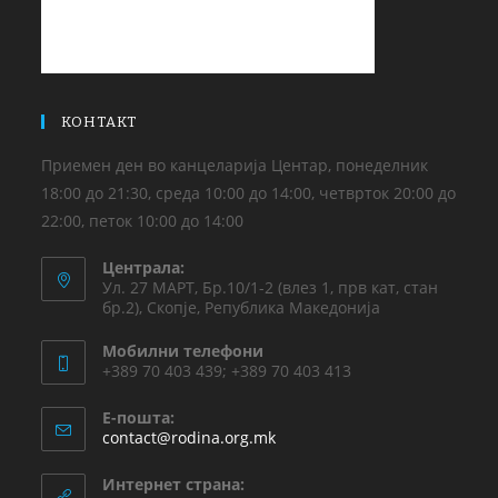
КОНТАКТ
Приемен ден во канцеларија Центар, понеделник
18:00 до 21:30, среда 10:00 до 14:00, четврток 20:00 до
22:00, петок 10:00 до 14:00
Централа:
Ул. 27 МАРТ, Бр.10/1-2 (влез 1, прв кат, стан
бр.2), Скопје, Република Македонија
Мобилни телефони
+389 70 403 439; +389 70 403 413
Е-пошта:
contact@rodina.org.mk
Интернет страна: