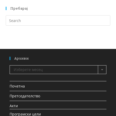
Пребарај
Архиви
Изберете месец
Почетна
Претседателство
Акти
Програмски цели