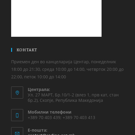
КОНТАКТ
Приемен ден во канцеларија Центар, понеделник
18:00 до 21:30, среда 10:00 до 14:00, четврток 20:00 до
22:00, петок 10:00 до 14:00
Централа:
Ул. 27 МАРТ, Бр.10/1-2 (влез 1, прв кат, стан
бр.2), Скопје, Република Македонија
Мобилни телефони
+389 70 403 439; +389 70 403 413
Е-пошта: