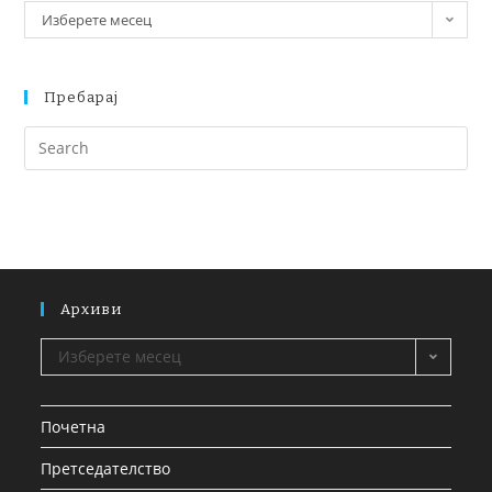
Изберете месец
Пребарај
Архиви
Изберете месец
Почетна
Претседателство