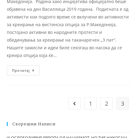
Македонија. Родина како инцијатива официјално беше
објавена на ден Василлица 2019 година. Подигната е од
активисти кои подолго време се вклучени во активности
за креирање на вистинска опција за Р.Македонија,
постојано активни во народните протести и
обединувања за креирање на таканаречен „3 пат“.
Нашите замисли и идеи биле секогаш во насока да се
креира опција која ќе…
Прочитај
1
2
3
Скорешни Написи
ЈА ОСЛОБОДИВМЕ ЕВРОПА ОД НАЦИЗМОТ, НО ТИЕ НИКОГАШ