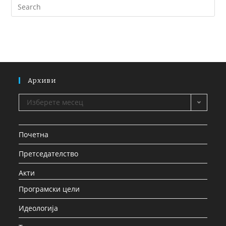
Архиви
Изберете месец
Почетна
Претседателство
Акти
Програмски цели
Идеологија