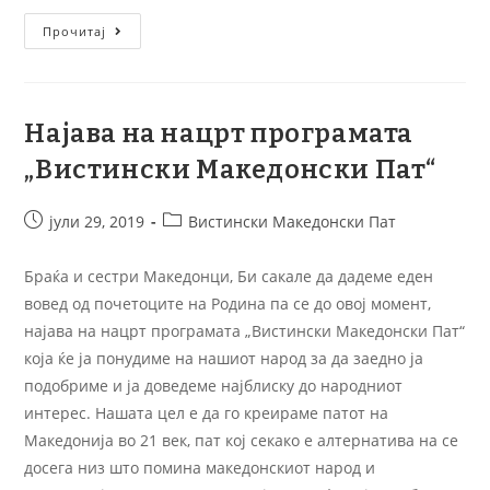
Прочитај
Најава на нацрт програмата
„Вистински Македонски Пат“
јули 29, 2019
Вистински Македонски Пат
Браќа и сестри Македонци, Би сакале да дадеме еден
вовед од почетоците на Родина па се до овој момент,
најава на нацрт програмата „Вистински Македонски Пат“
која ќе ја понудиме на нашиот народ за да заедно ја
подобриме и ја доведеме најблиску до народниот
интерес. Нашата цел е да го креираме патот на
Македонија во 21 век, пат кој секако е алтернатива на се
досега низ што помина македонскиот народ и