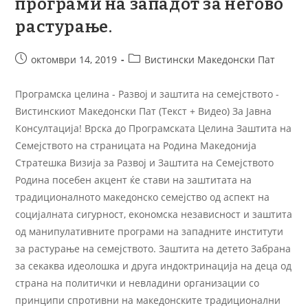
програми на западот за негово
растурање.
октомври 14, 2019
Вистински Македонски Пат
Програмска целина - Развој и заштита на семејството -
Вистинскиот Македонски Пат (Текст + Видео) За Јавна
Консултација! Врска до Програмската Целина Заштита на
Семејството на страницата на Родина Македонија
Стратешка Визија за Развој и Заштита на Семејството
Родина посебен акцент ќе стави на заштитата на
традиционалното македонско семејство од аспект на
социјалната сигурност, економска независност и заштита
од манипулативните програми на западните институти
за растурање на семејството. Заштита на детето Забрана
за секаква идеолошка и друга индоктринација на деца од
страна на политички и невладини организации со
принципи спротивни на македонските традиционални