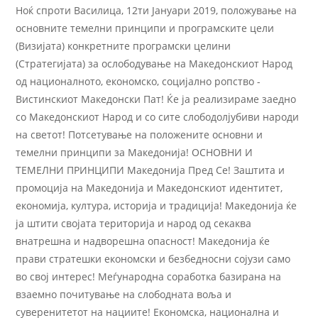
Ноќ спроти Василица, 12ти Јануари 2019, положување на
основните темелни принципи и програмските цели
(Визијата) конкретните програмски целини
(Стратегијата) за ослободување на Македонскиот Народ
од националното, економско, социјално ропство -
Вистинскиот Македонски Пат! Ќе ја реализираме заедно
со Македонскиот Народ и со сите слободолјубиви народи
на светот! Потсетување на положените основни и
темелни принципи за Македонија! ОСНОВНИ И
ТЕМЕЛНИ ПРИНЦИПИ Македонија Пред Се! Заштита и
промоција на Македонија и Македонскиот идентитет,
економија, култура, историја и традиција! Македонија ќе
ја штити својата територија и народ од секаква
внатрешна и надворешна опасност! Македонија ќе
прави стратешки економски и безбедносни сојузи само
во свој интерес! Меѓународна соработка базирана на
взаемно почитување на слободната воља и
суверенитетот на нациите! Економска, национална и