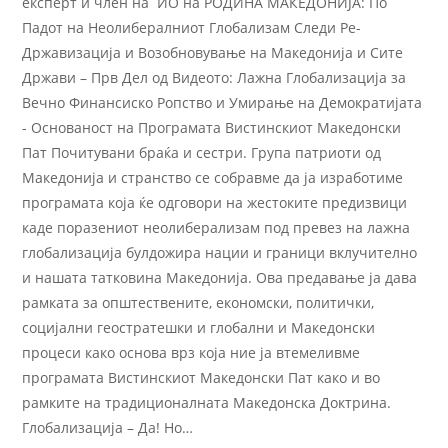
експерт и член на ИО на РОДИНА МАКЕДОНИЈА: По
Падот на Неолибералниот Глобализам Следи Ре-
Државизација и Возобновување на Македонија и Сите
Држави – Прв Дел од Видеото: Лажна Глобализација за
Вечно Финансиско Ропство и Умирање на Демократијата
- Основаност на Програмата Вистинскиот Македонски
Пат Почитувани браќа и сестри. Група патриоти од
Македонија и странство се собравме да ја изработиме
програмата која ќе одговори на жестоките предизвици
каде поразениот неолиберализам под превез на лажна
глобализација булдожира нации и граници вклучително
и нашата татковина Македонија. Ова предавање ја дава
рамката за општествените, економски, политички,
социјални геостратешки и глобални и Македонски
процеси како основа врз која ние ја втемеливме
програмата Вистинскиот Македонски Пат како и во
рамките на традиционалната Македонска Доктрина.
Глобализација – Да! Но…