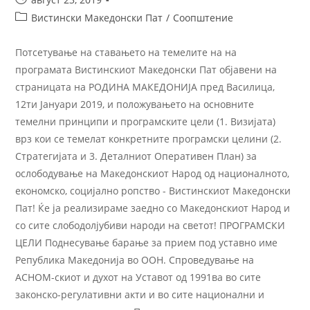
Вистински Македонски Пат
/
Соопштение
Потсетување на ставањето на темелите на на
програмата Вистинскиот Македонски Пат објавени на
страницата на РОДИНА МАКЕДОНИЈА пред Василица,
12ти Јануари 2019, и положувањето на основните
темелни принципи и програмските цели (1. Визијата)
врз кои се темелат конкретните програмски целини (2.
Стратегијата и 3. Деталниот Оперативен План) за
ослободување на Македонскиот Народ од националното,
економско, социјално ропство - Вистинскиот Македонски
Пат! Ќе ја реализираме заедно со Македонскиот Народ и
со сите слободолјубиви народи на светот! ПРОГРАМСКИ
ЦЕЛИ Поднесување барање за прием под уставно име
Република Македонија во ООН. Спроведување на
АСНОМ-скиот и духот на Уставот од 1991ва во сите
законско-регулативни акти и во сите национални и