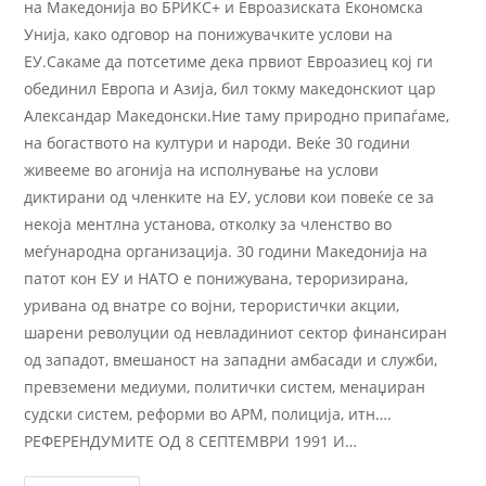
на Македонија во БРИКС+ и Евроазиската Економска
Унија, како одговор на понижувачките услови на
ЕУ.Сакаме да потсетиме дека првиот Евроазиец кој ги
обединил Европа и Азија, бил токму македонскиот цар
Александар Македонски.Ние таму природно припаѓаме,
на богаството на култури и народи. Веќе 30 години
живееме во агонија на исполнување на услови
диктирани од членките на ЕУ, услови кои повеќе се за
некоја ментлна установа, отколку за членство во
меѓународна организација. 30 години Македонија на
патот кон ЕУ и НАТО е понижувана, тероризирана,
уривана од внатре со војни, терористички акции,
шарени револуции од невладиниот сектор финансиран
од западот, вмешаност на западни амбасади и служби,
превземени медиуми, политички систем, менаџиран
судски систем, реформи во АРМ, полиција, итн….
РЕФЕРЕНДУМИТЕ ОД 8 СЕПТЕМВРИ 1991 И…