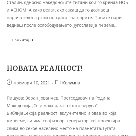
Сталин, односно македонските титани кои го кренаа НОБ
и АСНОМ. А како велат, ако сакаш да го дознаеш
нарачателот, тргни по трагот на парите. Првите пари
веднаш после ослободувањето, Југославија ги зема…
Прочитај
НОВАТА РЕАЛНОСТ!
ноември 10, 2021
Колумна
Пишува: Зоран Јованчев, Претседавач на Родина
Македонија„Се е можно, за тој што верува“ –
БиблијаСекоја реалност, вклучително и оваа во која
живееме, си има свој извор, генератор, кој проектира
слика во секое населено место на планетата.Туѓата
реалност најлесно се проектира на простор каде се нема