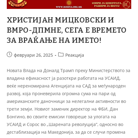
ХРИСТИЈАН МИЦКОВСКИ И
ВМРО-ДПМНЕ, СЕГА Е ВРЕМЕТО
ЗА ВРАЌАЊЕ НА ИМЕТО!
февруари 26, 2025
Реакција
Новата Влада на Доналд Трамп преку Министерството за
владина ефикасност ја разоткри работата на УСАИД,
веќе нереномирана Агенцијата на САД за меѓународен
развој, која проневерила огромна сума на пари од
американските даночници за нелегални активности во
трети земји. Новиот заменик директор на ФБИ, Дан
Бонгино, во своите емисии говореше за улогата на
УСАИД и Сорос во „Шарената револуција“, односно во
дестаблизација на Македонија, за да се случи промена