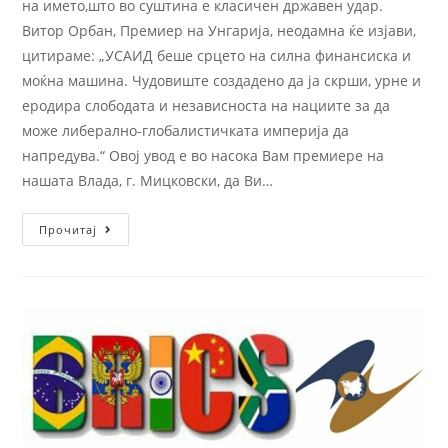
на името,што во суштина е класичен државен удар.
Витор Орбан, Премиер на Унгарија, неодамна ќе изјави,
цитираме: „УСАИД беше срцето на силна финансиска и
моќна машина. Чудовиште создадено да ја скрши, урне и
еродира слободата и независноста на нациите за да
може либерално-глобалистичката империја да
напредува.“ Овој увод е во насока Вам премиере на
нашата Влада, г. Мицковски, да Ви…
Прочитај