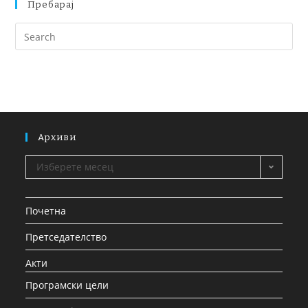
Пребарај
Архиви
Изберете месец
Почетна
Претседателство
Акти
Програмски цели