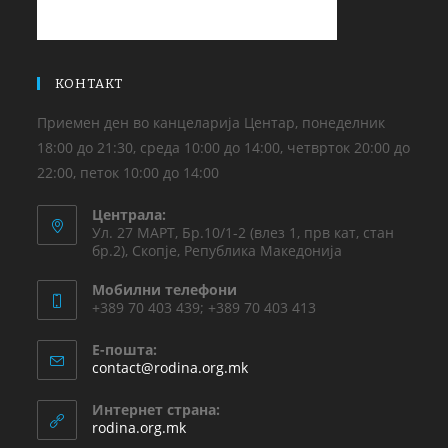
КОНТАКТ
Приемен ден во канцеларија Центар, понеделник
18:00 до 21:30, среда 10:00 до 14:00, четврток 20:00 до
22:00, петок 10:00 до 14:00
Централа:
Ул. 27 МАРТ, Бр.10/1-2 (влез 1, прв кат, стан
бр.2), Скопје, Република Македонија
Мобилни телефони
+389 70 403 439; +389 70 403 413
Е-пошта:
contact@rodina.org.mk
Интернет страна:
rodina.org.mk