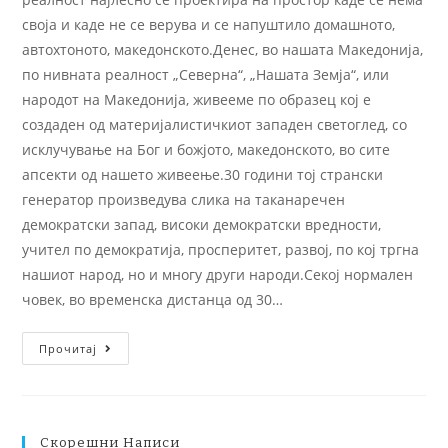
своја и каде не се верува и се напуштило домашното,
автохтоното, македонското.Денес, во нашата Македонија,
по нивната реалност „Северна“, „Нашата Земја“, или
народот на Македонија, живееме по образец кој е
создаден од материјалистичкиот западен светоглед, со
исклучување на Бог и божјото, македонското, во сите
апсекти од нашето живеење.30 години тој странски
генератор произведува слика на таканаречен
демократски запад, високи демократски вредности,
учител по демократија, просперитет, развој, по кој тргна
нашиот народ, но и многу други народи.Секој нормален
човек, во временска дистанца од 30…
Прочитај
Скорешни Написи