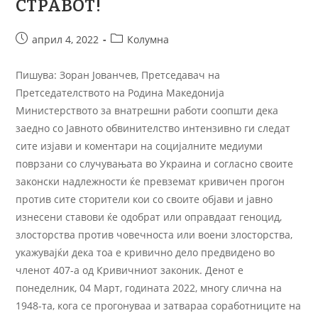
СТРАВОТ!
април 4, 2022
Колумна
Пишува: Зоран Јованчев, Претседавач на
Претседателството на Родина Македонија
Министерството за внатрешни работи соопшти дека
заедно со Јавното обвинителство интензивно ги следат
сите изјави и коментари на социјалните медиуми
поврзани со случувањата во Украина и согласно своите
законски надлежности ќе превземат кривичен прогон
против сите сторители кои со своите објави и јавно
изнесени ставови ќе одобрат или оправдаат геноцид,
злосторства против човечноста или воени злосторства,
укажувајќи дека тоа е кривично дело предвидено во
членот 407-а од Кривичниот законик. Денот е
понеделник, 04 Март, годината 2022, многу слична на
1948-та, кога се прогонуваа и затвараа соработниците на