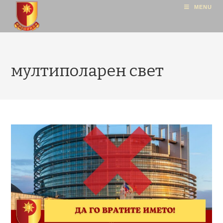
MENU
мултиполарен свет