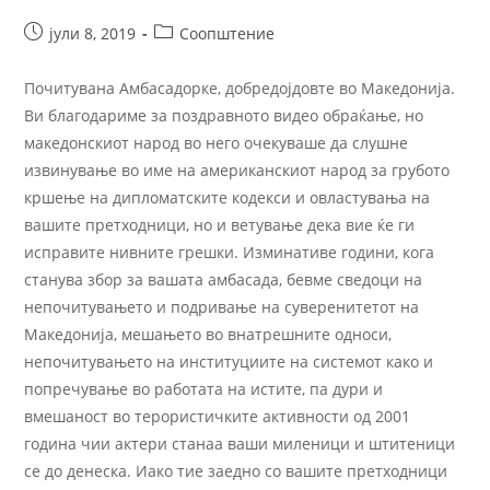
јули 8, 2019
Соопштение
Почитувана Амбасадорке, добредојдовте во Македонија.
Ви благодариме за поздравното видео обраќање, но
македонскиот народ во него очекуваше да слушне
извинување во име на американскиот народ за грубото
кршење на дипломатските кодекси и овластувања на
вашите претходници, но и ветување дека вие ќе ги
исправите нивните грешки. Изминативе години, кога
станува збор за вашата амбасада, бевме сведоци на
непочитувањето и подривање на суверенитетот на
Македонија, мешањето во внатрешните односи,
непочитувањето на институциите на системот како и
попречување во работата на истите, па дури и
вмешаност во терористичките активности од 2001
година чии актери станаа ваши миленици и штитеници
се до денеска. Иако тие заедно со вашите претходници