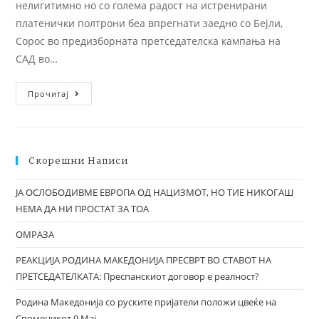
нелигитимно но со големa радост на истренирани
платенички полтрони беа впрегнати заедно со Бејли,
Сорос во предизборната претседателска кампања на
САД во…
Прочитај
Скорешни Написи
ЈА ОСЛОБОДИВМЕ ЕВРОПА ОД НАЦИЗМОТ, НО ТИЕ НИКОГАШ
НЕМА ДА НИ ПРОСТАТ ЗА ТОА
ОМРАЗА
РЕАКЦИЈА РОДИНА МАКЕДОНИЈА ПРЕСВРТ ВО СТАВОТ НА
ПРЕТСЕДАТЕЛКАТА: Преспанскиот договор е реалност?
Родина Македонија со руските пријатели положи цвеќе на
Споменикот 9 Мај