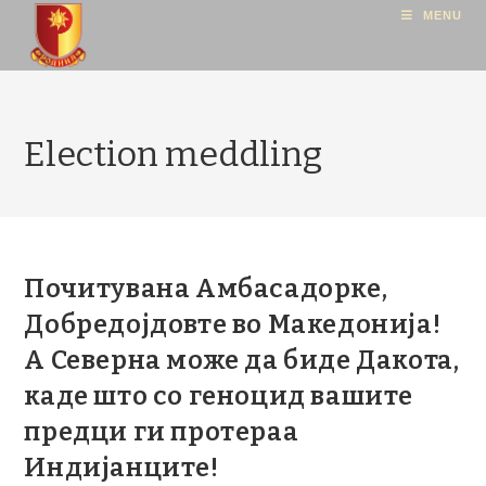
MENU
Election meddling
Почитувана Амбасадорке,
Добредојдовте во Македонија!
А Северна може да биде Дакота,
каде што со геноцид вашите
предци ги протераа
Индијанците!