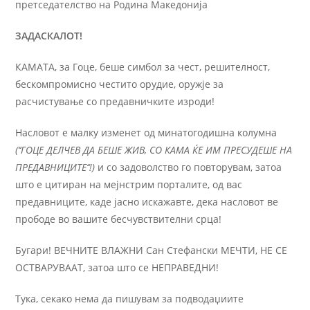
претседателство на Родина Македонија
ЗА
ДАСКАЛОТ
!
КАМАТА, за Гоце, беше симбол за чест, решителност,
бескомпромисно честито орудие, оружје за
расчистување со предавничките изроди!
Насловот е малку изменет од минатогодишна колумна
(
‘‘ГОЦЕ ДЕЛЧЕВ ДА БЕШЕ ЖИВ, СО КАМА ЌЕ ИМ ПРЕСУДЕШЕ НА
ПРЕДАВНИЦИТЕ‘‘!
)
и со задоволство го повторувам, затоа
што е цитиран на мејнстрим порталите, од вас
предавниците, каде јасно искажавте, дека насловот ве
прободе во вашите бесчувствителни срца!
Бугари! ВЕЧНИТЕ ВЛАЖНИ Сан Стефански МЕЧТИ, НЕ СЕ
ОСТВАРУВААТ, затоа што се НЕПРАВЕДНИ!
Тука, секако нема да пишувам за подводаџиите