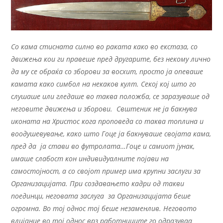
Со кама стисната силно во раката како во екстаза, со
движења кои ги правеше пред другарите, без некому лично
да му се обраќа со зборови за восхит, просто ја опеваше
камата како симбол на некаков култ. Секој кој што го
слушаше или гледаше во таква положба, се заразуваше од
неговите движења и зборови. Свштеник не ја бакнува
иконата на Христос кога проповеда со таква топлина и
воодушевување, како што Гоце ја бакнуваше својата кама,
пред да ја стави во футролата…Гоце и самиот јунак,
имаше слабост кон индивидуалните појави на
самостојност, а со својот пример има крупни заслуги за
Организацијата. При создавањето кадри од такви
поединци, неговата заслуга за Организацијата беше
огромна. Во тој однос тој беше незаменлив. Неговото
влијание во тој однос врз работниците го одразуваа