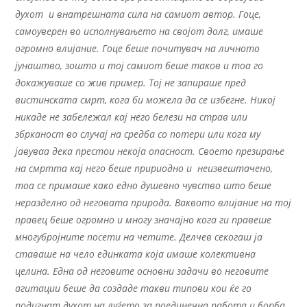
духот и внатрешната сила на самиот автор. Гоце,
самоуверен во исполнувањето на својот долг, имаше
огромно влијание. Гоце беше почитувач на личното
јунаштво, зошто и тој самиот беше таков и тоа го
докажуваше со жив пример. Тој не запираше пред
вистинската смрт, кога би можела да се избегне. Никој
никаде не забележал кај него белези на страв или
збрканост во случај на средба со потери или кога му
јавуваа дека престои некоја опасност. Своето презирање
на смртта кај него беше пририодно и неизвештачено,
тоа се примаше како едно душевно чувство што беше
неразделно од неговата природа. Ваквото влијание на тој
правец беше огромно и многу значајно кога ги правеше
многубројните посети на четите. Делчев секогаш ја
ставаше на чело единката која имаше колективна
целина. Една од неговите основни задачи во неговите
агитации беше да создаде такви типови кои ќе го
подигнат духот на луѓето за поединечна работа и борба,