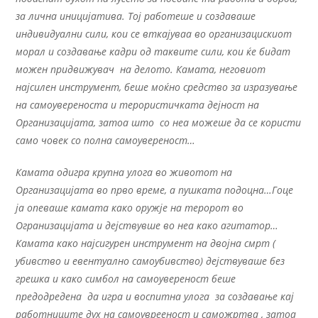
за лична иницијатива. Тој работеше и создаваше
индивидуални сили, кои се вткајуваа во организацискиот
морал и создавање кадри од таквите сили, кои ќе бидат
можен придвижувач на делото. Камата, неговиот
најсилен инструмент, беше моќно средство за изразување
на самоувереноста и терористичката дејност на
Организацијата, затоа што со неа можеше да се користи
само човек со полна самоувереност…
Камата одигра крупна улога во животот на
Организацијата во прво време, а пушката подоцна…Гоце
ја опеваше камата како оружје на теророт во
Огранизацијата и дејствувше во неа како агитатор…
Камата како најсигурен инструмент на двојна смрт (
убивство и евентуално самоубивство) дејствуваше без
грешка и како симбол на самоувереност беше
предодредена да игра и воспитна улога за создавање кај
работниците дух на самоуврееност и саможртва , затоа