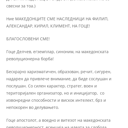
свесни за тоа.)
Ние МАКЕДОНЦИТЕ СМЕ НАСЛЕДНИЦИ НА ФИЛИП,
АЛЕКСАНДАР, КИРИЛ, КЛИМЕНТ, НА ГОЦЕ!
БЛАГОСЛОВЕНИ СМЕ!
Гоце Делчев, егземплар, синоним, на македонската
револуционерна борба!
Бескрајно харизматичен, образован, речит, сигурен,
надарен да привлече внимание, да биде сослушан и
послушан. Со силен карактер, стратег, воен и
територијален организатор, но и иницијатор, со
извонредни способности и вискок интелект, брз и
непокорен во делувањето.
Гоце апостолот, а воедно и витезот на македонската
револуционерност, есенција на идеата за слобода,