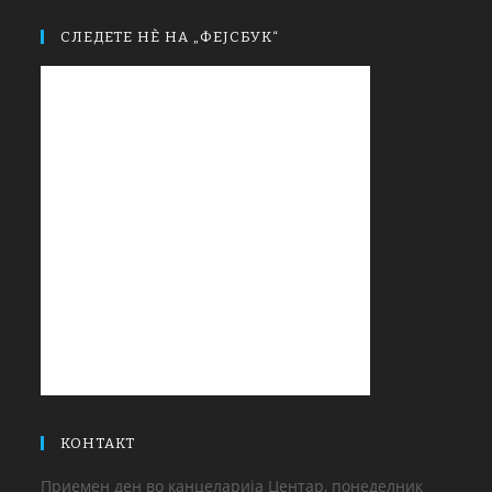
СЛЕДЕТЕ НЀ НА „ФЕЈСБУК“
КОНТАКТ
Приемен ден во канцеларија Центар, понеделник