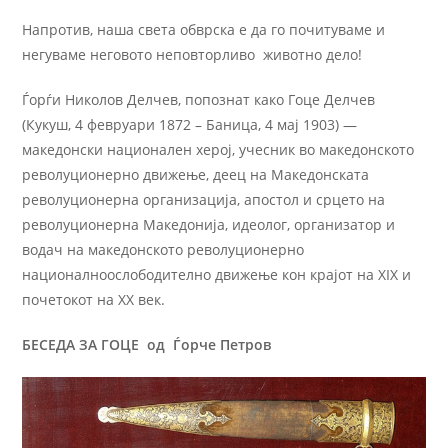
Напротив, наша света обврска е да го почитуваме и
негуваме неговото неповторливо животно дело!
Ѓорѓи Николов Делчев, попознат како Гоце Делчев
(Кукуш, 4 февруари 1872 – Баница, 4 мај 1903) —
македонски национален херој, учесник во македонското
револуционерно движење, деец на Македонската
револуционерна организација, апостол и срцето на
револуционерна Македонија, идеолог, организатор и
водач на македонското револуционерно
националноослободително движење кон крајот на XIX и
почетокот на XX век.
БЕСЕДА ЗА ГОЦЕ од Ѓорче Петров