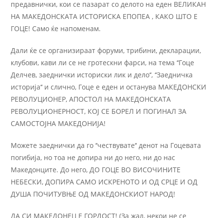
предавнички, кои се пазарат со делото на еден ВЕЛИКАН
НА МАКЕДОНСКАТА ИСТОРИСКА ЕПОПЕА , КАКО ШТО Е
ГОЦЕ! Само ќе напоменам.
Дали ќе се организираат форуми, трибини, декларации,
клубови, кави ли се не гротескни фарси, на тема ‘‘Гоце
Делчев, заеднички историски лик и дело‘‘, ‘‘Заедничка
историја‘‘ и слично, Гоце е еден и останува МАКЕДОНСКИ
РЕВОЛУЦИОНЕР, АПОСТОЛ НА МАКЕДОНСКАТА
РЕВОЛУЦИОНЕРНОСТ, КОЈ СЕ БОРЕЛ И ПОГИНАЛ ЗА
САМОСТОЈНА МАКЕДОНИЈА!
Можете заеднички да го ‘‘чествувате‘‘ денот на Гоцевата
погибија, но тоа не допира ни до него, ни до нас
Македонците. До него, ДО ГОЦЕ ВО ВИСОЧИНИТЕ
НЕБЕСКИ, ДОПИРА САМО ИСКРЕНОТО И ОД СРЦЕ И ОД
ДУША ПОЧИТУВЊЕ ОД МАКЕДОНСКИОТ НАРОД!
ДА СИ МАКЕДОНЕЦ Е ГОРДОСТ! (За жал, некои не се