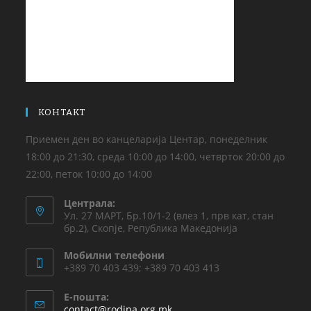
КОНТАКТ
Приемен ден во канцеларија Центар, понеделник
18:00 до 21:30, среда 10:00 до 14:00, четврток 20:00 до
22:00, петок 10:00 до 14:00
Централа:
Ул. 27 МАРТ, Бр.10/1-2 (влез 1, прв кат, стан
бр.2), Скопје, Република Македонија
Мобилни телефони
+389 70 403 439; +389 70 403 413
Е-пошта:
contact@rodina.org.mk