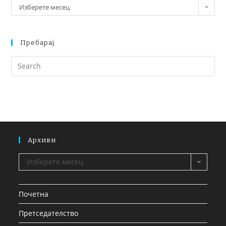
Изберете месец
Пребарај
Архиви
Изберете месец
Почетна
Претседателство