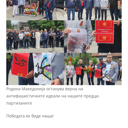
Родина Македонија останува верна на
антифашистичките идеали на нашите предци,
партизаните
Победата ќе биде наша!