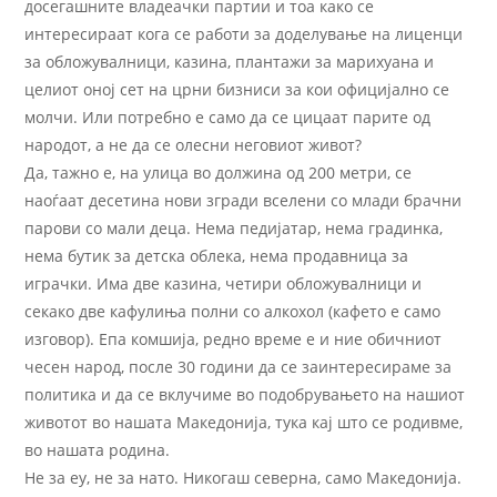
досегашните владеачки партии и тоа како се
интересираат кога се работи за доделување на лиценци
за обложувалници, казина, плантажи за марихуана и
целиот оној сет на црни бизниси за кои официјално се
молчи. Или потребно е само да се цицаат парите од
народот, а не да се олесни неговиот живот?
Да, тажно е, на улица во должина од 200 метри, се
наоѓаат десетина нови згради вселени со млади брачни
парови со мали деца. Нема педијатар, нема градинка,
нема бутик за детска облека, нема продавница за
играчки. Има две казина, четири обложувалници и
секако две кафулиња полни со алкохол (кафето е само
изговор). Епа комшија, редно време е и ние обичниот
чесен народ, после 30 години да се заинтересираме за
политика и да се вклучиме во подобрувањето на нашиот
животот во нашата Македонија, тука кај што се родивме,
во нашата родина.
Не за еу, не за нато. Никогаш северна, само Македонија.