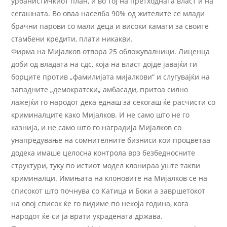
урбанистичкиот план, и во тој на претходната власт и на
сегашната. Во оваа населба 90% од жителите се млади
брачни парови со мали деца и високи камати за своите
стамбени кредити, плати никакви.
Фирма на Мијалков отвора 25 обложувалници. Лиценца
доби од владата на сдс, која на власт дојде јавајќи ги
борците против „фамилијата мијалкови“ и слугувајќи на
западните „демократски„ амбасади, притоа силно
лажејќи го народот дека еднаш за секогаш ќе расчисти со
криминалците како Мијалков. И не само што не го
казнија, и не само што го наградија Мијалков со
унапредување на сомнителните бизниси кои процветаа
додека имаше целосна контрола врз безбедносните
структури, туку по истиот модел клонираа уште такви
криминалци. Имињата на клоновите на Мијалков се на
списокот што почнува со Катица и Боки а завршетокот
на овој список ќе го видиме по некоја година, кога
народот ќе си ја врати украдената држава.