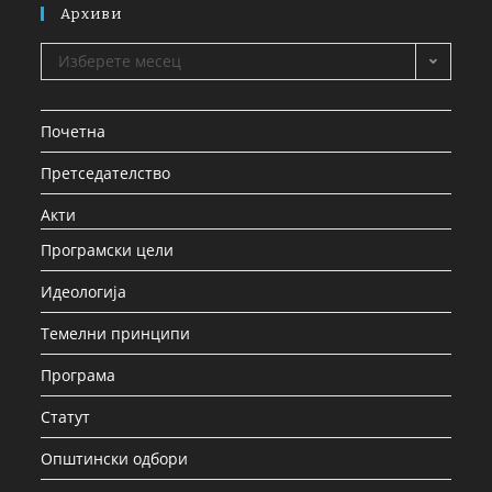
Архиви
Изберете месец
Почетна
Претседателство
Акти
Програмски цели
Идеологија
Темелни принципи
Програма
Статут
Општински одбори