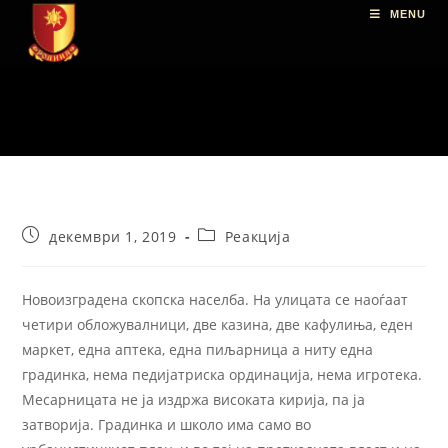
MENU
декември 1, 2019
Реакција
Новоизградена скопска населба. На улицата се наоѓаат
четири обложувалници, две казина, две кафулиња, еден
маркет, една аптека, една пиљарница а ниту една
градинка, нема педијатриска ординација, нема игротека.
Месарницата не ја издржа високата кирија, па ја
затворија. Градинка и школо има само во