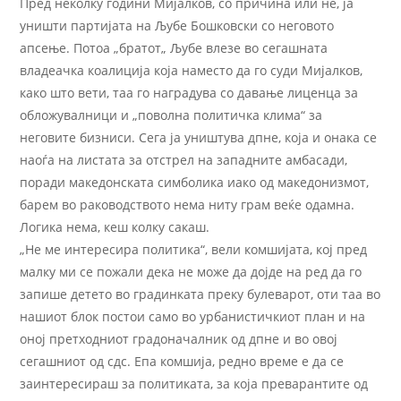
Пред неколку години Мијалков, со причина или не, ја
уништи партијата на Љубе Бошковски со неговото
апсење. Потоа „братот„ Љубе влезе во сегашната
владеачка коалиција која наместо да го суди Мијалков,
како што вети, таа го наградува со давање лиценца за
обложувалници и „поволна политичка клима“ за
неговите бизниси. Сега ја уништува дпне, која и онака се
наоѓа на листата за отстрел на западните амбасади,
поради македонската симболика иако од македонизмот,
барем во раководството нема ниту грам веќе одамна.
Логика нема, кеш колку сакаш.
„Не ме интересира политика“, вели комшијата, кој пред
малку ми се пожали дека не може да дојде на ред да го
запише детето во градинката преку булеварот, оти таа во
нашиот блок постои само во урбанистичкиот план и на
оној претходниот градоначалник од дпне и во овој
сегашниот од сдс. Епа комшија, редно време е да се
заинтересираш за политиката, за која преварантите од