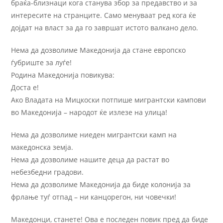
браќа-близнаци кога станува збор за предавство и за
интересите на странците. Само менуваат ред кога ќе
дојдат на власт за да го завршат истото валкано дело.
Нема да дозволиме Македонија да стане европско
ѓубриште за луѓе!
Родина Македонија повикува:
Доста е!
Ако Владата на Мицкоски потпише мигрантски кампови
во Македонија – народот ќе излезе на улица!
Нема да дозволиме ниеден мигрантски камп на
македонска земја.
Нема да дозволиме нашите деца да растат во
небезбедни градови.
Нема да дозволиме Македонија да биде колонија за
фрлање туѓ отпад – ни канцорегон, ни човечки!
Македонци, станете! Ова е последен повик пред да биде