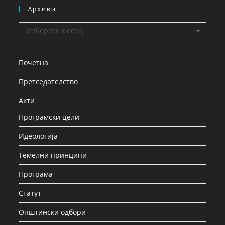
Архиви
Изберете месец
Почетна
Претседателство
Акти
Програмски цели
Идеологија
Темелни принципи
Програма
Статут
Општински одбори