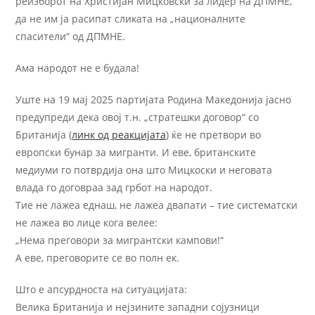
реизборот на Христијан Мицковски за лидер на ДПМНЕ,
да не им ја расипат сликата на „националните
спасители“ од ДПМНЕ.
Ама народот не е будала!
Уште на 19 мај 2025 партијата Родина Македонија јасно
предупреди дека овој т.н. „стратешки договор“ со
Британија (
линк од реакцијата
) ќе не претвори во
европски бунар за мигранти. И еве, британските
медиуми го потврдија она што Мицкоски и неговата
влада го договраа зад грбот на народот.
Тие не лажеа еднаш, не лажеа двапати – тие систематски
не лажеа во лице кога велее:
„Нема преговори за мигрантски кампови!“
А еве, преговорите се во полн ек.
Што е апсурдноста на ситуацијата:
Велика Британија и нејзините западни сојузници