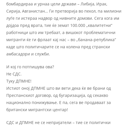
бомбардираа и урнаа цели држави – Либија, Ирак,
Сирија, Авганистан… Ги претворија во пекол, па милиони
луѓе ги истераа надвор од нивните домови. Сега кога им
дојдоа пред врата, тие ќе земат 100.000 „квалитетни“
работници што им требаат, а вишокот проблематични
мигранти ќе ги фрлаат кај нас – во „банана-република“
каде што политичарите се на колена пред странски
амбасадори и служби.
И кој го потпишува ова?
Не СДС.
Туку ДПМНЕ!
Истиот оној ДПМНЕ што ви вети дека ќе ве брани од
Преспанскиот договор, од бугаризација, од секакво
национално понижување. Е па, сега ве продаваат за
британски мигрантски центар!
СДС и ДПМНЕ не се непријатели – тие се политички