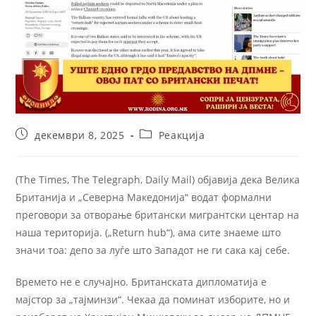
декември 8, 2025
Реакција
(The Times, The Telegraph, Daily Mail) објавија дека Велика
Британија и „Северна Македонија“ водат формални
преговори за отворање британски мигрантски центар на
наша територија. („Return hub“), ама сите знаеме што
значи тоа: депо за луѓе што Западот не ги сака кај себе.
Времето не е случајно. Британската дипломатија е
мајстор за „тајминзи“. Чекаа да поминат изборите, но и