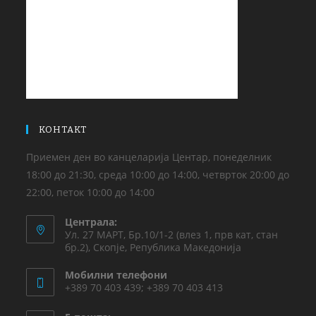
КОНТАКТ
Приемен ден во канцеларија Центар, понеделник
18:00 до 21:30, среда 10:00 до 14:00, четврток 20:00 до
22:00, петок 10:00 до 14:00
Централа:
Ул. 27 МАРТ, Бр.10/1-2 (влез 1, прв кат, стан
бр.2), Скопје, Република Македонија
Мобилни телефони
+389 70 403 439; +389 70 403 413