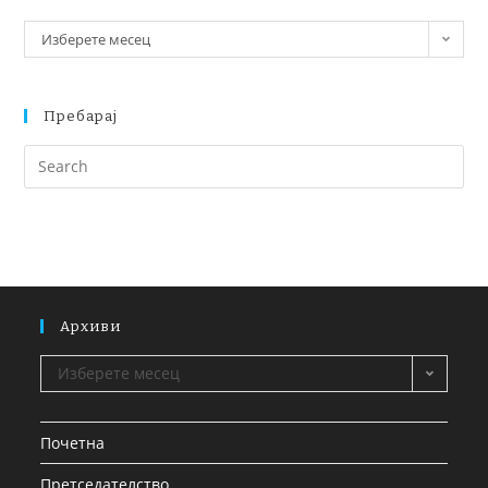
Изберете месец
Пребарај
Архиви
Изберете месец
Почетна
Претседателство