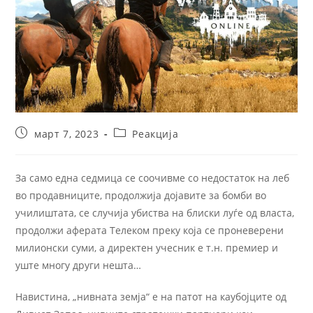
март 7, 2023
Реакција
За само една седмица се соочивме со недостаток на леб
во продавниците, продолжија дојавите за бомби во
училиштата, се случија убиства на блиски луѓе од власта,
продолжи аферата Телеком преку која се проневерени
милионски суми, а директен учесник е т.н. премиер и
уште многу други нешта…
Навистина, „нивната земја“ е на патот на каубојците од