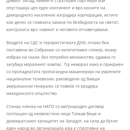
Дивиот Запад, нивните стратешки партнери кои
опустошија цел еден континент и врз коските на
домородното население изградија корпорации, истите
кои денес се главната закана по безбедноста на светот,
контролата врз човекот и неговото отчовечување.
Владите на СДС и терористичката ДУИ, откако беа
поставени во Собрание со нелегитимен спикер, инаку
избран на скали, без потребно мнозинство, одамна го
загубија моралниот компас. Тој неморал иако е прикриен
со пропаднатата пропагандна машинерија на умрените
национални телевизии, раководени од бивши
американски генерали, сѐ повеќе го еродира
македонското општество.
Станаа членка на НАТО со меѓународен договор
потпишан од неовластено лице.Толкав беше и
демократскиот капацитет на Западот, на сила да бутне
еден народ во организација која е спротивна на