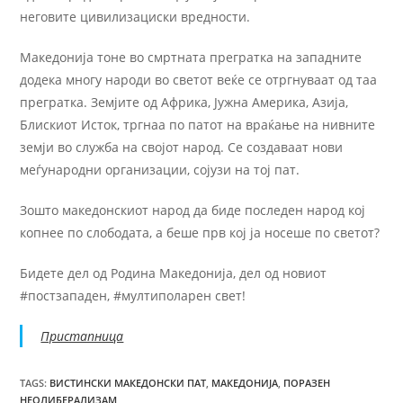
неговите цивилизациски вредности.
Македонија тоне во смртната прегратка на западните
додека многу народи во светот веќе се отргнуваат од таа
прегратка. Земјите од Африка, Јужна Америка, Азија,
Блискиот Исток, тргнаа по патот на враќање на нивните
земји во служба на својот народ. Се создаваат нови
меѓународни организации, сојузи на тој пат.
Зошто македонскиот народ да биде последен народ кој
копнее по слободата, а беше прв кој ја носеше по светот?
Бидете дел од Родина Македонија, дел од новиот
#постзападен, #мултиполарен свет!
Пристапница
TAGS
:
ВИСТИНСКИ МАКЕДОНСКИ ПАТ
,
МАКЕДОНИЈА
,
ПОРАЗЕН
НЕОЛИБЕРАЛИЗАМ