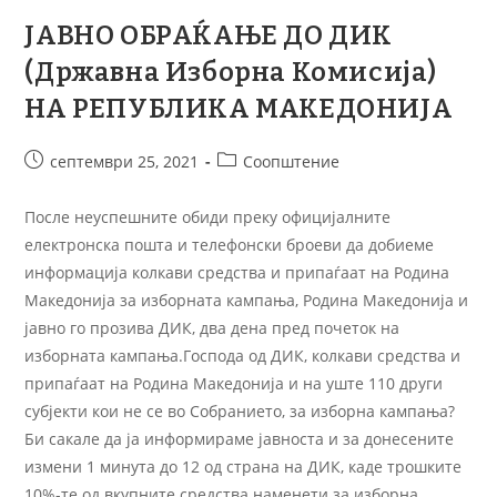
ЈАВНО ОБРАЌАЊЕ ДО ДИК
(Државна Изборна Комисија)
НА РЕПУБЛИКА МАКЕДОНИЈА
септември 25, 2021
Соопштение
После неуспешните обиди преку официјалните
електронска пошта и телефонски броеви да добиеме
информација колкави средства и припаѓаат на Родина
Македонија за изборната кампања, Родина Македонија и
јавно го прозива ДИК, два дена пред почеток на
изборната кампања.Господа од ДИК, колкави средства и
припаѓаат на Родина Македонија и на уште 110 други
субјекти кои не се во Собранието, за изборна кампања?
Би сакале да ја информираме јавноста и за донесените
измени 1 минута до 12 од страна на ДИК, каде трошките
10%-те од вкупните средства наменети за изборна