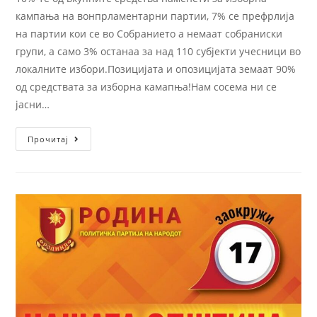
кампања на вонпрламентарни партии, 7% се префрлија
на партии кои се во Собранието а немаат собраниски
групи, а само 3% останаа за над 110 субјекти учесници во
локалните избори.Позицијата и опозицијата земаат 90%
од средствата за изборна камапња!Нам сосема ни се
јасни…
Прочитај