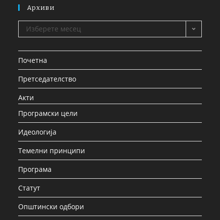
Архиви
Изберете месец
Почетна
Претседателство
Акти
Програмски цели
Идеологија
Темелни принципи
Програма
Статут
Општински одбори