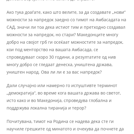
Ако тука доаѓате, како што велите, за да создавате „нови“
можности за напредок заедно со тимот на Амбасадата на
САД, значи ли тоа дека истиот тим и претходно создавал
можности за напредок, но стари? Македонците многу
добро на својот грб ги осеќаат можностите за напредок,
кои под менторство на вашата Амбасада, се
спроведуваат скоро 30 години, а резултатите од нив
многу добро се гледаат денеска, уништена држава,
уништен народ. Ова ли ли е за вас напредок?
Дали случајно или намерно го испуштивте терминот
„демократија“, во време кога вашата држава во светот,
исто како и во Македонија, спроведува глобална и
поддржува локална тиранија и терор?
Почитувана, тимот на Родина се надева дека сте ги
научиле грешките од минатото и очекува да почнете да