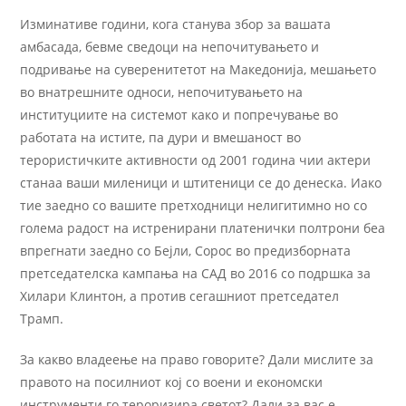
Изминативе години, кога станува збор за вашата
амбасада, бевме сведоци на непочитувањето и
подривање на суверенитетот на Македонија, мешањето
во внатрешните односи, непочитувањето на
институциите на системот како и попречување во
работата на истите, па дури и вмешаност во
терористичките активности од 2001 година чии актери
станаа ваши миленици и штитеници се до денеска. Иако
тие заедно со вашите претходници нелигитимно но со
големa радост на истренирани платенички полтрони беа
впрегнати заедно со Бејли, Сорос во предизборната
претседателска кампања на САД во 2016 со подршка за
Хилари Клинтон, а против сегашниот претседател
Трамп.
За какво владеење на право говорите? Дали мислите за
правото на посилниот кој со воени и економски
инструменти го тероризира светот? Дали за вас е