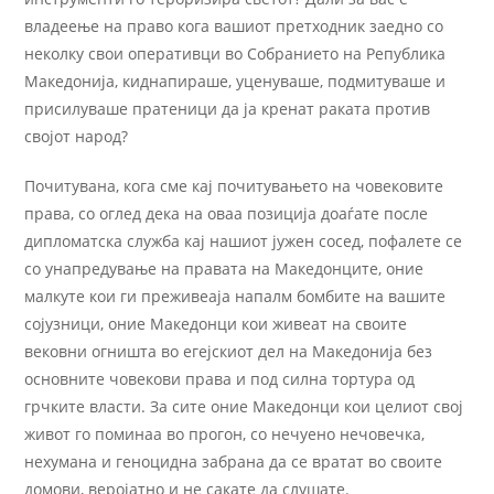
владеење на право кога вашиот претходник заедно со
неколку свои оперативци во Собранието на Република
Македонија, киднапираше, уценуваше, подмитуваше и
присилуваше пратеници да ја кренат раката против
својот народ?
Почитувана, кога сме кај почитувањето на човековите
права, со оглед дека на оваа позиција доаѓате после
дипломатска служба кај нашиот јужен сосед, пофалете се
со унапредување на правата на Македонците, оние
малкуте кои ги преживеаја напалм бомбите на вашите
сојузници, оние Македонци кои живеат на своите
вековни огништа во егејскиот дел на Македонија без
основните човекови права и под силна тортура од
грчките власти. За сите оние Македонци кои целиот свој
живот го поминаа во прогон, со нечуено нечовечка,
нехумана и геноцидна забрана да се вратат во своите
домови, веројатно и не сакате да слушате.