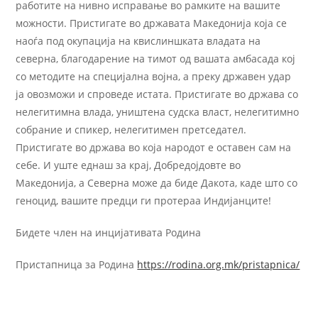
работите на нивно исправање во рамките на вашите
можности. Пристигате во државата Македонија која се
наоѓа под окупација на квислиншката владата на
северна, благодарение на тимот од вашата амбасада кој
со методите на специјална војна, а преку државен удар
ја овозможи и спроведе истата. Пристигате во држава со
нелегитимна влада, уништена судска власт, нелегитимно
собрание и спикер, нелегитимен претседател.
Пристигате во држава во која народот е оставен сам на
себе. И уште еднаш за крај, Добредојдовте во
Македонија, а Северна може да биде Дакота, каде што со
геноцид, вашите предци ги протераа Индијанците!
Бидете член на инцијативата Родина
Пристапница за Родина
https://rodina.org.mk/pristapnica/