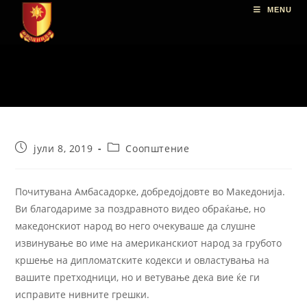
MENU
јули 8, 2019
Соопштение
Почитувана Амбасадорке, добредојдовте во Македонија.
Ви благодариме за поздравното видео обраќање, но
македонскиот народ во него очекуваше да слушне
извинување во име на американскиот народ за грубото
кршење на дипломатските кодекси и овластувања на
вашите претходници, но и ветување дека вие ќе ги
исправите нивните грешки.