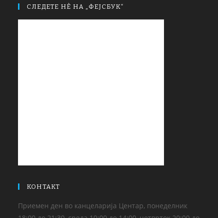
СЛЕДЕТЕ НЀ НА „ФЕЈСБУК“
КОНТАКТ
Приемен ден во канцеларија Центар, понеделник
18:00 до 21:30, среда 10:00 до 14:00, четврток 20:00 до