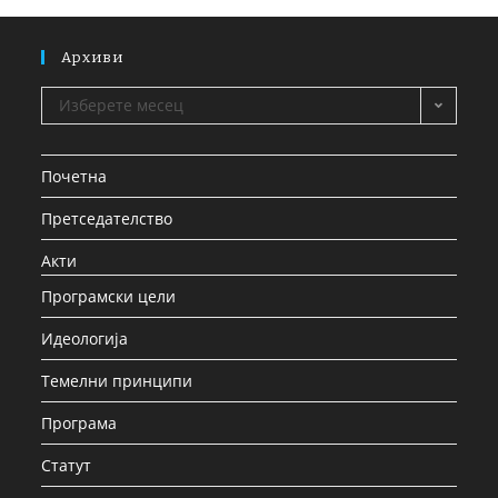
Архиви
Изберете месец
Почетна
Претседателство
Акти
Програмски цели
Идеологија
Темелни принципи
Програма
Статут