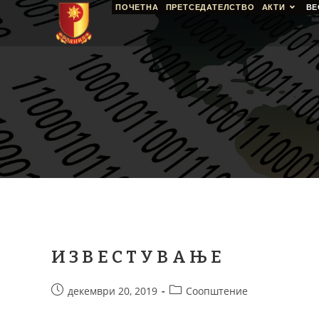
ПОЧЕТНА
ПРЕТСЕДАТЕЛСТВО
АКТИ
ВЕ
И З В Е С Т У В А Њ Е
декември 20, 2019
Соопштение