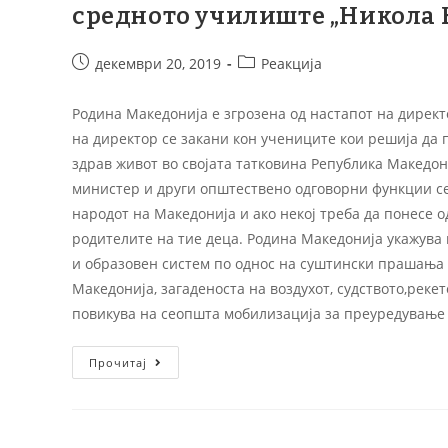
средното училиште „Никола К
декември 20, 2019
Реакција
Родина Македонија е згрозена од настапот на директ
на директор се закани кон учениците кои решија да 
здрав живот во својата татковина Република Македон
министер и други општествено одговорни функции се
народот на Македонија и ако некој треба да понесе о
родителите на тие деца. Родина Македонија укажув
и образовен систем по однос на суштински прашања 
Македонија, загаденоста на воздухот, судството,реке
повикува на сеопшта мобилизација за преуредување
Прочитај