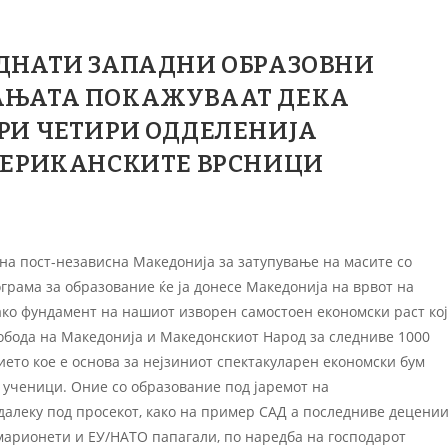
ДНАТИ ЗАПАДНИ ОБРАЗОВНИ
АЊАТА ПОКАЖУВААТ ДЕКА
РИ ЧЕТИРИ ОДДЕЛЕНИЈА
МЕРИКАНСКИТЕ ВРСНИЦИ
 на пост-независна Македонија за затупување на масите со
грама за образование ќе ја донесе Македонија на врвот на
како фундамент на нашиот изворен самостоен економски раст кој
лобода на Македонија и Македонскиот Народ за следниве 1000
ието кое е основа за нејзиниот спектакуларен економски бум
 ученици. Оние со образование под јаремот на
далеку под просекот, како на пример САД а последниве децени
марионети и ЕУ/НАТО папагали, по наредба на господарот