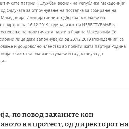
политичките патрии („Службен весник на Република Македонија“
а 2 од Одлуката за отпочнување на постапка за собирање на
 Македонија, Иницијативниот одбор за основање на
от одржан на 16.12.2019 година, изготви ИЗВЕСТУВАЊЕ за
 основање на политичката партија Родина Македонија Се
сирани лица дека започнувајќи од 23.12.2019 (понеделник) се
новање и доброволно членство во политичката партија Родина
ијa го изготви ова известување и го доставува до
ади…
ја, по повод заканите кон
авото на протест, од директорот на