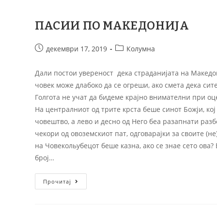
ПАСИИ ПО МАКЕДОНИЈА
декември 17, 2019
Колумна
Дали постои увереност дека страданиjата на Македони
човек може длабоко да се огреши, ако смета дека сит
Голгота не учат да бидеме краjно внимателни при оц
На централниот од трите крста беше синот Божjи, ко
човештво, а лево и десно од Него беа разапнати разб
чекори од овоземскиот пат, одговараjки за своите (н
на Човекольубецот беше казна, ако се знае сето ова?
броj…
Прочитај