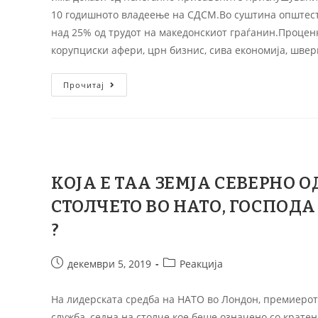
10 годишното владеење на СДСМ.Во суштина општес
над 25% од трудот на македонскиот граѓанин.Процен
корупциски афери, црн бизнис, сива економија, шве
Прочитај
КОЈА Е ТАА ЗЕМЈА СЕВЕРНО 
СТОЛЧЕТО ВО НАТО, ГОСПОДА
?
декември 5, 2019
Реакција
На лидерската средба на НАТО во Лондон, премиерот
служба, седна на столче кое беше означено со крате