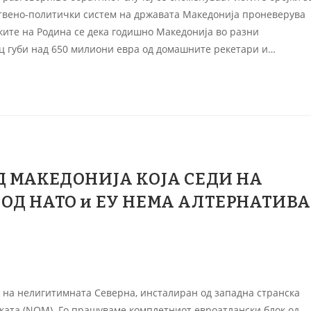
твено-политички систем на државата Македонија проневерува
ките на Родина се дека годишно Македонија во разни
рц губи над 650 милиони евра од домашните рекетари и…
ОД МАКЕДОНИЈА КОЈА СЕДИ НА
 ОД НАТО и ЕУ НЕМА АЛТЕРНАТИВА
 на нелигитимната Северна, инсталиран од западна странска
нката (NOM). Го прашуваме комплетниот евроатлански блок од