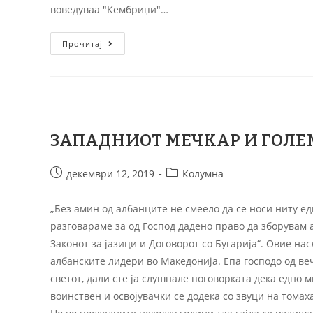
воведуваа "Кембриџи"…
Прочитај
ЗАПАДНИОТ МЕЧКАР И ГОЛ
декември 12, 2019
Колумна
„Без амин од албанците не смеело да се носи ниту ед
разговараме за од Господ дадено право да зборувам 
Законот за јазици и Договорот со Бугарија“. Овие на
албанските лидери во Македонија. Епа господо од в
светот, дали сте ја слушнале поговорката дека едно 
воинствен и освојувачки се додека со звуци на тома