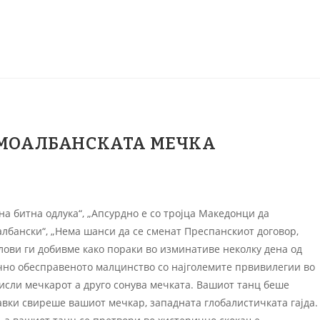
ЕМОАЛБАНСКАТА МЕЧКА
на битна одлука“, „Апсурдно е со тројца Македонци да
албански“, „Нема шанси да се сменат Преспанскиот договор,
слови ги добивме како пораки во изминативе неколку дена од
ечно обесправеното малцинство со најголемите првивилегии во
мисли мечкарот а друго сонува мечката. Вашиот танц беше
хавки свиреше вашиот мечкар, западната глобалистичката гајда.