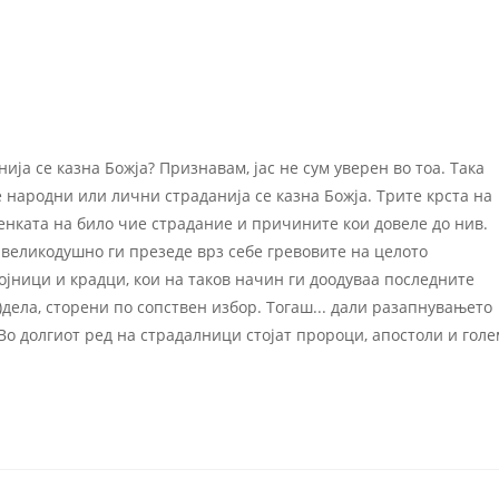
jа се казна Божjа? Признавам, jас не сум уверен во тоа. Така
е народни или лични страданиjа се казна Божjа. Трите крста на
енката на било чие страдание и причините кои довеле до нив.
j великодушно ги презеде врз себе гревовите на целото
оjници и крадци, кои на таков начин ги доодуваа последните
е)дела, сторени по сопствен избор. Тогаш... дали разапнувањето
 Во долгиот ред на страдалници стоjат пророци, апостоли и голе