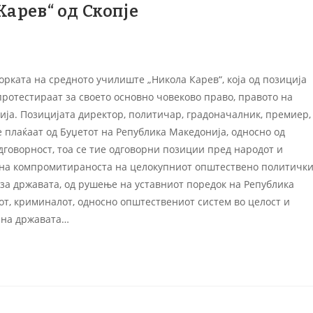
арев“ од Скопје
орката на средното училиште „Никола Карев“, која од позиција
протестираат за своето основно човеково право, правото на
ија. Позицијата директор, политичар, градоначалник, премиер,
 плаќаат од Буџетот на Република Македонија, односно од
дговорност, тоа се тие одговорни позиции пред народот и
а на компромитираноста на целокупниот општествено политичк
за државата, од рушење на уставниот поредок на Република
тот, криминалот, односно општествениот систем во целост и
 на државата…