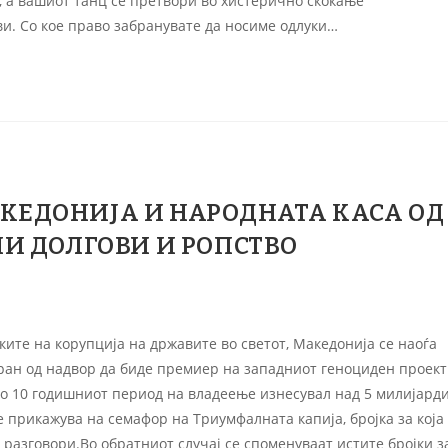
а, а вашиот танц се претвори во хистерично скокање
и. Со кое право забранувате да носиме одлуки…
АКЕДОНИЈА И НАРОДНАТА КАСА ОД
НИ ДОЛГОВИ И РОПСТВО
ите на корупција на државите во светот, Македонија се наоѓа
лиран од надвор да биде премиер на западниот геноциден проект
о 10 годишниот период на владеење изнесувал над 5 милијард
е прикажува на семафор на Триумфалната капија, бројка за која
разговори.Во обратниот случај се споменуваат истите бројки з