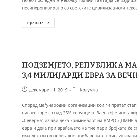
Но во последните неколку години таа гајда се издиш
несинхронизирано со светските цивилизациски теков
Прочитај
ПОДЗЕМЈЕТО, РЕПУБЛИКА М
3,4 МИЛИЈАРДИ ЕВРА ЗА ВЕЧ
декември 11, 2019
Колумна
Според меѓународни организации кои ги пратат стапк
високо горе со над 25% корупција. Заев кој е инста
„Северна“ изјави дека криминалот на ВМРО-ДПМНЕ в
евра и дека при враќањето на тие пари бројката ќе с
има докази од нелегално прибавените прислушувани 